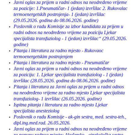
Javni oglas za prijem u radni odnos na neodređeno vrijeme
za pozicije: 1.Pneumatičar- 1 (jedan) izvršilac 2. Rukovalac
termoenergetskih postrojenja- 1 (jedan) izvršilac
(29.05.2026. godina do 08.06.2026. godine)
Poslovnik o radu Komisije za izbor kandidata za prijem u
radni odnos na neodređeno vrijeme za poziciju Ljekar
specijalista transfuziolog - 1 (jedan) izvršilac“ (29.05.2026.
godine)
Pitanja i literatura za radno mjesto - Rukovaoc
termoenergetskim postrojenjem
Pitanja i literatura za radno mjesto - Pneumatičar
Javni oglas za prijem u radni odnos na neodređeno vrijeme
za poziciju: 1. Ljekar specijalista transfuziolog - 1 (jedan)
izvršilac (28.05.2026. godina do 08.06.2026. godine)
Pitanja i literatura za Javni oglas za prijem u radni odnos
na neodređeno vrijeme za radno mjesto Ljekar specijalista
transfuziolog- 1 izvršilac (26.05.2026. godine)
Ispitna pitanja i literatura za radno mjesto Ljekar
specijalista anesteziolog
Poslovnik o radu Komisije - ak-gin sestra, med. sestra-teh.,
dipl.ing.med.rad. 26.05.2026.
Javni oglas za prijem u radni odnos na neodređeno vrijeme
za popunu radnog mjesta: Akušersko - ginekološka sestra -