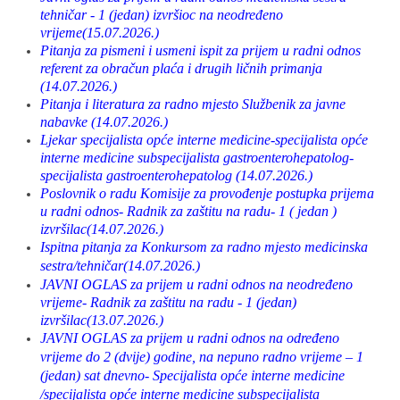
tehničar - 1 (jedan) izvršioc na neodređeno
vrijeme(15.07.2026.)
Pitanja za pismeni i usmeni ispit za prijem u radni odnos
referent za obračun plaća i drugih ličnih primanja
(14.07.2026.)
Pitanja i literatura za radno mjesto Službenik za javne
nabavke (14.07.2026.)
Ljekar specijalista opće interne medicine-specijalista opće
interne medicine subspecijalista gastroenterohepatolog-
specijalista gastroenterohepatolog (14.07.2026.)
Poslovnik o radu Komisije za provođenje postupka prijema
u radni odnos- Radnik za zaštitu na radu- 1 ( jedan )
izvršilac
(14.07.2026.)
Ispitna pitanja za Konkursom za radno mjesto medicinska
sestra/tehničar(14.07.2026.)
JAVNI OGLAS za prijem u radni odnos na neodređeno
vrijeme-
Radnik za zaštitu na radu - 1 (jedan)
izvršilac
(13.07.2026.)
JAVNI OGLAS za prijem u radni odnos na određeno
vrijeme do 2 (dvije) godine, na nepuno radno vrijeme – 1
(jedan) sat dnevno- Specijalista opće interne medicine
/specijalista opće interne medicine subspecijalista