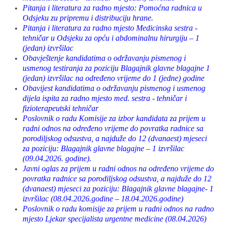
Pitanja i literatura za radno mjesto: Pomoćna radnica u
Odsjeku zu pripremu i distribuciju hrane.
Pitanja i literatura za radno mjesto Medicinska sestra -
tehničar u Odsjeku za opću i abdominalnu hirurgiju – 1
(jedan) izvršilac
Obavještenje kandidatima o održavanju pismenog i
usmenog testiranja za poziciju Blagajnik glavne blagajne 1
(jedan) izvršilac na određeno vrijeme do 1 (jedne) godine
Obavijest kandidatima o održavanju pismenog i usmenog
dijela ispita za radno mjesto med. sestra - tehničar i
fizioterapeutski tehničar
Poslovnik o radu Komisije za izbor kandidata za prijem u
radni odnos na određeno vrijeme do povratka radnice sa
porodiljskog odsustva, a najduže do 12 (dvanaest) mjeseci
za poziciju: Blagajnik glavne blagajne – 1 izvršilac
(09.04.2026. godine).
Javni oglas za prijem u radni odnos na određeno vrijeme do
povratka radnice sa porodiljskog odsustva, a najduže do 12
(dvanaest) mjeseci za poziciju: Blagajnik glavne blagajne- 1
izvršilac (08.04.2026.godine – 18.04.2026.godine)
Poslovnik o radu komisije za prijem u radni odnos na radno
mjesto Ljekar specijalista urgentne medicine (08.04.2026)