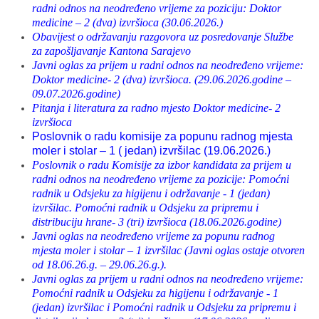
radni odnos na neodređeno vrijeme za poziciju: Doktor
medicine – 2 (dva) izvršioca (30.06.2026.)
Obavijest o održavanju razgovora uz posredovanje Službe
za zapošljavanje Kantona Sarajevo
Javni oglas za prijem u radni odnos na neodređeno vrijeme:
Doktor medicine- 2 (dva) izvršioca. (29.06.2026.godine –
09.07.2026.godine)
Pitanja i literatura za radno mjesto Doktor medicine- 2
izvršioca
Poslovnik o radu komisije za popunu radnog mjesta
moler i stolar – 1 ( jedan) izvršilac (19.06.2026.)
Poslovnik o radu Komisije za izbor kandidata za prijem u
radni odnos na neodređeno vrijeme za pozicije: Pomoćni
radnik u Odsjeku za higijenu i održavanje - 1 (jedan)
izvršilac. Pomoćni radnik u Odsjeku za pripremu i
distribuciju hrane- 3 (tri) izvršioca (18.06.2026.godine)
Javni oglas na neodređeno vrijeme za popunu radnog
mjesta moler i stolar – 1 izvršilac (Javni oglas ostaje otvoren
od 18.06.26.g. – 29.06.26.g.).
Javni oglas za prijem u radni odnos na neodređeno vrijeme:
Pomoćni radnik u Odsjeku za higijenu i održavanje - 1
(jedan) izvršilac i Pomoćni radnik u Odsjeku za pripremu i