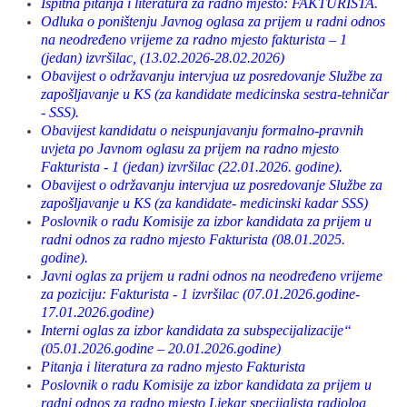
Ispitna pitanja i literatura za radno mjesto: FAKTURISTA.
Odluka o poništenju Javnog oglasa za prijem u radni odnos
na neodređeno vrijeme za radno mjesto fakturista – 1
(jedan) izvršilac,
(13.02.2026-28.02.2026)
Obavijest o održavanju intervjua uz posredovanje Službe za
zapošljavanje u KS (za kandidate medicinska sestra-tehničar
- SSS).
Obavijest kandidatu o neispunjavanju formalno-pravnih
uvjeta po Javnom oglasu za prijem na radno mjesto
Fakturista - 1 (jedan) izvršilac (22.01.2026. godine).
Obavijest o održavanju intervjua uz posredovanje Službe za
zapošljavanje u KS (za kandidate- medicinski kadar SSS)
Poslovnik o radu Komisije za izbor kandidata za prijem u
radni odnos za radno mjesto Fakturista (08.01.2025.
godine).
Javni oglas za prijem u radni odnos na neodređeno vrijeme
za poziciju: Fakturista - 1 izvršilac (07.01.2026.godine-
17.01.2026.godine)
Interni oglas za izbor kandidata za subspecijalizacije“
(05.01.2026.godine – 20.01.2026.godine)
Pitanja i literatura za radno mjesto Fakturista
Poslovnik o radu Komisije za izbor kandidata za prijem u
radni odnos za radno mjesto Ljekar specijalista radiolog