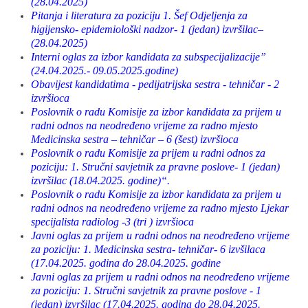
(28.04.2025)
Pitanja i literatura za poziciju 1. Šef Odjeljenja za
higijensko- epidemiološki nadzor- 1 (jedan) izvršilac–
(28.04.2025)
Interni oglas za izbor kandidata za subspecijalizacije”
(24.04.2025.- 09.05.2025.godine)
Obavijest kandidatima - pedijatrijska sestra - tehničar - 2
izvršioca
Poslovnik o radu Komisije za izbor kandidata za prijem u
radni odnos na neodređeno vrijeme za radno mjesto
Medicinska sestra – tehničar – 6 (šest) izvršioca
Poslovnik o radu Komisije za prijem u radni odnos za
poziciju: 1. Stručni savjetnik za pravne poslove- 1 (jedan)
izvršilac (18.04.2025. godine)“.
Poslovnik o radu Komisije za izbor kandidata za prijem u
radni odnos na neodređeno vrijeme za radno mjesto Ljekar
specijalista radiolog -3 (tri ) izvršioca
Javni oglas za prijem u radni odnos na neodređeno vrijeme
za poziciju: 1. Medicinska sestra- tehničar- 6 izvšilaca
(17.04.2025. godina do 28.04.2025. godine
Javni oglas za prijem u radni odnos na neodređeno vrijeme
za poziciju: 1. Stručni savjetnik za pravne poslove - 1
(jedan) izvršilac (17.04.2025. godina do 28.04.2025.