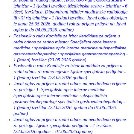
tehničar - 1 (jedan) izvršioc, Medicinska sestra - tehničar - 6
(šest) izvršilaca, Diplomirani inžinjer medicinske radiologije
ili viši rtg tehničar - 1 (jedan) izvršioc. Javni oglas objavljen
je dana 25.05.2026. godine i rok za prijem prijava na Javni
oglas je do 04.06.2026. godine)
Poslovnik o radu Komisije za izbor kandidata za prijem u
radni odnos za radno mjesto: Specijalista opće interne
medicine / specijalista opće interne medicine subspecijalista
gastroenterohepatolog / specijalista gastroenterohepatolog -
1 (jedan) izvršilac (23.05.2026.godine)
Poslovnik o radu Komisije za izbor kandidata za prijem u
radni odnos za radno mjesto: Ljekar specijalista pedijatar -
1 (jedan) izvršilac (23.05.2026.godine)
Javni oglas za prijem u radni odnos na neodređeno vrijeme
za poziciju: 1. Specijalista opće interne medicine
/specijalista opće interne medicine subspecijalista
gastroenterohepatolog/ specijalista gastroenterohepatolog -
1 (jedan) izvršilac (22.05.2026. godina do 01.06.2026.
godine)
J
avni oglas za prijem u radni odnos na neodređeno vrijeme
za poziciju: Ljekar specijalista pedijatar - 1 izvršilac
(22.05.2026.godine – 01.06.2026.godine)