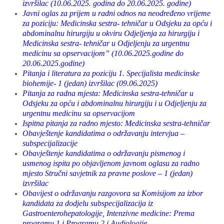
izvršilac (10.06.2025. godina do 20.06.2025. godine)
Javni oglas za prijem u radni odnos na neodređeno vrijeme
za poziciju: Medicinska sestra- tehničar u Odsjeku za opću i
abdominalnu hirurgiju u okviru Odjeljenja za hirurgiju i
Medicinska sestra- tehničar u Odjeljenju za urgentnu
medicinu sa opservacijom” (10.06.2025.godine do
20.06.2025.godine)
Pitanja i literatura za poziciju 1. Specijalista medicinske
biohemije- 1 (jedan) izvršilac (09.06.2025)
Pitanja za radna mjesta: Medicinska sestra-tehničar u
Odsjeku za opću i abdominalnu hirurgiju i u Odjeljenju za
urgentnu medicinu sa opservacijom
Ispitna pitanja za radno mjesto: Medicinska sestra-tehničar
Obavještenje kandidatima o održavanju intervjua –
subspecijalizacije
Obavještenje kandidatima o održavanju pismenog i
usmenog ispita po objavljenom javnom oglasu za radno
mjesto Stručni savjetnik za pravne poslove – 1 (jedan)
izvršilac
Obavijest o održavanju razgovora sa Komisijom za izbor
kandidata za dodjelu subspecijalizacija iz
Gastroenterohepatologije, Intenzivne medicine: Prema
programu 1 i Programu 2 i Audiologije