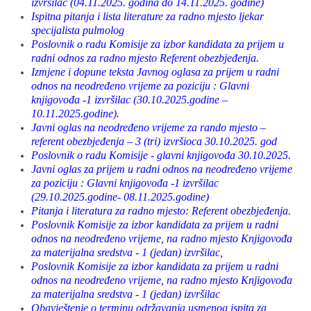
izvršilac (04.11.2025. godina do 14.11.2025. godine)
Ispitna pitanja i lista literature za radno mjesto ljekar
specijalista pulmolog
Poslovnik o radu Komisije za izbor kandidata za prijem u
radni odnos za radno mjesto Referent obezbjeđenja.
Izmjene i dopune teksta Javnog oglasa za prijem u radni
odnos na neodređeno vrijeme za poziciju : Glavni
knjigovođa -1 izvršilac (30.10.2025.godine –
10.11.2025.godine).
Javni oglas na neodređeno vrijeme za rando mjesto –
referent obezbjeđenja – 3 (tri) izvršioca 30.10.2025. god
Poslovnik o radu Komisije - glavni knjigovođa 30.10.2025.
Javni oglas za prijem u radni odnos na neodređeno vrijeme
za poziciju : Glavni knjigovođa -1 izvršilac
(29.10.2025.godine- 08.11.2025.godine)
Pitanja i literatura za radno mjesto: Referent obezbjeđenja.
Poslovnik Komisije za izbor kandidata za prijem u radni
odnos na neodređeno vrijeme, na radno mjesto Knjigovođa
za materijalna sredstva - 1 (jedan) izvršilac,
Poslovnik Komisije za izbor kandidata za prijem u radni
odnos na neodređeno vrijeme, na radno mjesto Knjigovođa
za materijalna sredstva - 1 (jedan) izvršilac
Obavještenje o terminu održavanja usmenog ispita za