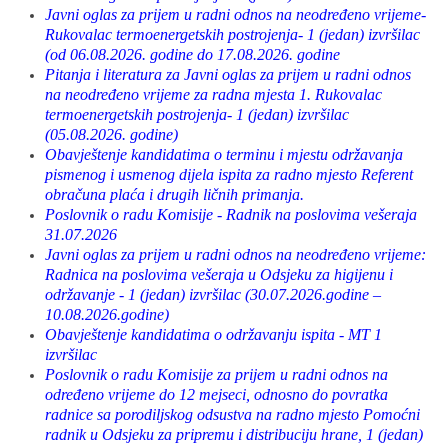
Javni oglas za prijem u radni odnos na neodređeno vrijeme-
Rukovalac termoenergetskih postrojenja- 1 (jedan) izvršilac
(od 06.08.2026. godine do 17.08.2026. godine
Pitanja i literatura za Javni oglas za prijem u radni odnos
na neodređeno vrijeme za radna mjesta 1. Rukovalac
termoenergetskih postrojenja- 1 (jedan) izvršilac
(05.08.2026. godine)
Obavještenje kandidatima o terminu i mjestu održavanja
pismenog i usmenog dijela ispita za radno mjesto Referent
obračuna plaća i drugih ličnih primanja.
Poslovnik o radu Komisije - Radnik na poslovima vešeraja
31.07.2026
J
avni oglas za prijem u radni odnos na neodređeno vrijeme:
Radnica na poslovima vešeraja u Odsjeku za higijenu i
održavanje - 1 (jedan) izvršilac (30.07.2026.godine –
10.08.2026.godine)
Obavještenje kandidatima o održavanju ispita - MT 1
izvršilac
Poslovnik o radu Komisije za prijem u radni odnos na
određeno vrijeme do 12 mejseci, odnosno do povratka
radnice sa porodiljskog odsustva na radno mjesto Pomoćni
radnik u Odsjeku za pripremu i distribuciju hrane, 1 (jedan)