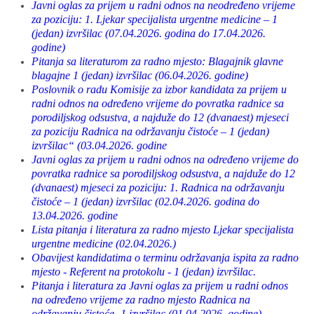
Javni oglas za prijem u radni odnos na neodređeno vrijeme
za poziciju: 1. Ljekar specijalista urgentne medicine – 1
(jedan) izvršilac (07.04.2026. godina do 17.04.2026.
godine)
Pitanja sa literaturom za radno mjesto: Blagajnik glavne
blagajne 1 (jedan) izvršilac (06.04.2026. godine)
Poslovnik o radu Komisije za izbor kandidata za prijem u
radni odnos na određeno vrijeme do povratka radnice sa
porodiljskog odsustva, a najduže do 12 (dvanaest) mjeseci
za poziciju Radnica na održavanju čistoće – 1 (jedan)
izvršilac“ (03.04.2026. godine
Javni oglas za prijem u radni odnos na određeno vrijeme do
povratka radnice sa porodiljskog odsustva, a najduže do 12
(dvanaest) mjeseci za poziciju: 1. Radnica na održavanju
čistoće – 1 (jedan) izvršilac (02.04.2026. godina do
13.04.2026. godine
Lista pitanja i literatura za radno mjesto Ljekar specijalista
urgentne medicine (02.04.2026.)
Obavijest kandidatima o terminu održavanja ispita za radno
mjesto - Referent na protokolu - 1 (jedan) izvršilac.
Pitanja i literatura za Javni oglas za prijem u radni odnos
na određeno vrijeme za radno mjesto Radnica na
održavanju čistoće- 1 izvršilac (01.04.2026. godine)