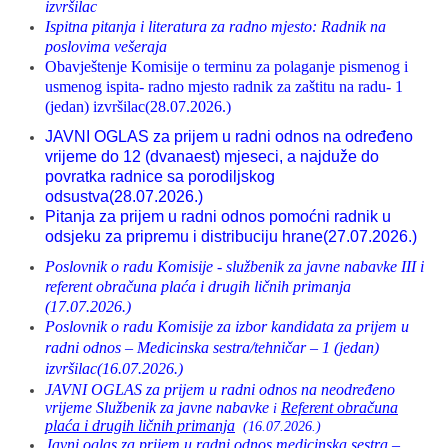
izvršilac
Ispitna pitanja i literatura za radno mjesto: Radnik na
poslovima vešeraja
Obavještenje Komisije o terminu za polaganje pismenog i
usmenog ispita- radno mjesto radnik za zaštitu na radu- 1
(jedan) izvršilac(28.07.2026.)
JAVNI OGLAS za prijem u radni odnos na određeno
vrijeme do 12 (dvanaest) mjeseci, a najduže do
povratka radnice sa porodiljskog
odsustva
(28.07.2026.)
Pitanja za prijem u radni odnos pomoćni radnik u
odsjeku za pripremu i distribuciju hrane
(27.07.2026.)
Poslovnik o radu Komisije - službenik za javne nabavke III i
referent obračuna plaća i drugih ličnih primanja
(17.07.2026.)
Poslovnik o radu Komisije za izbor kandidata za prijem u
radni odnos – Medicinska sestra/tehničar – 1 (jedan)
izvršilac(16.07.2026.)
JAVNI OGLAS za prijem u radni odnos na neodređeno
vrijeme
Službenik za javne nabavke
Referent obračuna
i
plaća i drugih ličnih primanja
(16.07.2026.)
Javni oglas za prijem u radni odnos medicinska sestra –