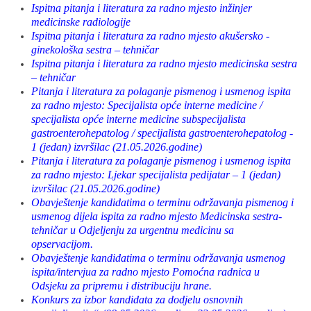
Ispitna pitanja i literatura za radno mjesto inžinjer
medicinske radiologije
Ispitna pitanja i literatura za radno mjesto akušersko -
ginekološka sestra – tehničar
Ispitna pitanja i literatura za radno mjesto medicinska sestra
– tehničar
Pitanja i literatura za polaganje pismenog i usmenog ispita
za radno mjesto: Specijalista opće interne medicine /
specijalista opće interne medicine subspecijalista
gastroenterohepatolog / specijalista gastroenterohepatolog -
1 (jedan) izvršilac (21.05.2026.godine)
Pitanja i literatura za polaganje pismenog i usmenog ispita
za radno mjesto: Ljekar specijalista pedijatar – 1 (jedan)
izvršilac (21.05.2026.godine)
Obavještenje kandidatima o terminu održavanja pismenog i
usmenog dijela ispita za radno mjesto Medicinska sestra-
tehničar u Odjeljenju za urgentnu medicinu sa
opservacijom.
Obavještenje kandidatima o terminu održavanja usmenog
ispita/intervjua za radno mjesto Pomoćna radnica u
Odsjeku za pripremu i distribuciju hrane.
Konkurs za izbor kandidata za dodjelu osnovnih