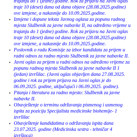
trajanju do 1 (jedne) godine. Rok za prijavu na Javni oglas
traje 10 (deset) dana od dana objave (28.08.2025.godine)
ove izmjene, a nakasnije do 10.09.2025.godine.
Izmjene i dopune teksta Javnog oglasa za popunu radnog
mjesta Službenik za javne nabavke II, na određeno vrijeme u
trajanju do 1 (jedne) godine. Rok za prijavu na Javni oglas
traje 10 (deset) dana od dana objave (28.08.2025.godine)
ove izmjene, a nakasnije do 10.09.2025.godine.
Poslovnik o radu Komisije za izbor kandidata za prijem u
radni odnos za radno mjesto Službenik za javne nabavke II.
Javni oglas za prijem u radni odnos na određeno vrijeme za
popunu radnog mjesta Službenik za javne nabavke II 1
(jedan) izvršilac. (Javni oglas objavljen dana 27.08.2025.
godine i rok za prijem prijava na Javni oglas je do
06.09.2025. godine, uključujući i 06.09.2025. godine).
Pitanja i literatura za radno mjesto: Službenik za javne
nabavke II.
Obavještenje o terminu održavanja pismenog i usmenog
ispita za poziciju Specijalista medicinske biohemije- 1
izvršilac
Obavještenje kandidatima o održavanju ispita dana
23.07.2025. godine (Medicinska sestra - tehničar 4
izvršioca)