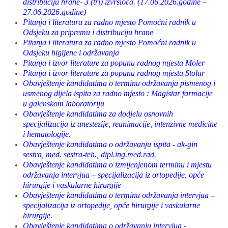
distribuciju hrane- 3 (tri) izvršioca. (17.06.2026.godine –
27.06.2026.godine)
Pitanja i literatura za radno mjesto Pomoćni radnik u
Odsjeku za pripremu i distribuciju hrane
Pitanja i literatura za radno mjesto Pomoćni radnik u
Odsjeku higijene i održavanja
Pitanja i izvor literature za popunu radnog mjesta Moler
Pitanja i izvor literature za popunu radnog mjesta Stolar
Obavještenje kandidatima o terminu održavanja pismenog i
usmenog dijela ispita za radno mjesto : Magistar farmacije
u galenskom laboratoriju
Obavještenje kandidatima za dodjelu osnovnih
specijalizacija iz anestezije, reanimacije, intenzivne medicine
i hematologije.
Obavještenje kandidatima o održavanju ispita - ak-gin
sestra, med. sestra-teh., dipl.ing.med.rad.
Obavještenje kandidatima o izmijenjenom terminu i mjestu
održavanja intervjua – specijalizacija iz ortopedije, opće
hirurgije i vaskularne hirurgije
Obavještenje kandidatima o terminu održavanja intervjua –
specijalizacija iz ortopedije, opće hirurgije i vaskularne
hirurgije.
Obavještenje kandidatima o održavanju intervjua -