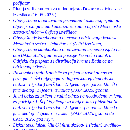
pedijatar
PItanja sa literaturom za radno mjesto Doktor medicine - pet
izvršilaca (16.05.2025.)
Obavještenje o održavanju pismenogi I usmenog ispita po
objavljenom javnom konkursu za radno mjesto Medicinska
sestra-tehničar – 6 (šest) izvršilaca
Obavještenje kandidatima o terminu održavanja ispita –
Medicinska sestra – tehničar - 4 (četiri izvršioca)
Obavještenje kandidatima o održavanju usmenog ispita na
dan 09.05.2025. godine za pozicije Pomoćni radnik u
Odsjeku da pripremu i distribuciju hrane i Radnica na
održavanju čistoće
Poslovnik o radu Komisije za prijem u radni odnos za
poziciju: 1. Šef Odjeljenja za higijensko- epidemiološki
nadzor- 1 (jedan) izvršilac i 2. Ljekar specijalista klinički
farmakolog- 1 (jedan) izvršilac (30.04.2025. godine)
Javni oglas za prijem u radni odnos na neodređeno vrijeme
za poziciju: 1. Šef Odjeljenja za higijensko- epidemiološki
nadzor- 1 (jedan) izvršilac i 2. Ljekar specijalista klinički
farmakolog- 1 (jedan) izvršilac (29.04.2025. godina do
09.05.2025. godine)“.
Ljekar specijalista klinički farmakolog- 1 (jedan) izvršilac–