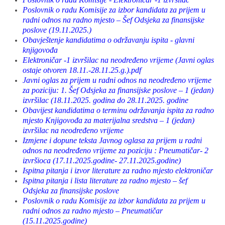
Poslovnik o radu Komisije za izbor kandidata za prijem u
radni odnos na radno mjesto – Šef Odsjeka za finansijske
poslove (19.11.2025.)
Obavještenje kandidatima o održavanju ispita - glavni
knjigovođa
Elektroničar -1 izvršilac na neodređeno vrijeme (Javni oglas
ostaje otvoren 18.11.-28.11.25.g.).pdf
Javni oglas za prijem u radni odnos na neodređeno vrijeme
za poziciju: 1. Šef Odsjeka za finansijske poslove – 1 (jedan)
izvršilac (18.11.2025. godina do 28.11.2025. godine
Obavijest kandidatima o terminu održavanja ispita za radno
mjesto Knjigovođa za materijalna sredstva – 1 (jedan)
izvršilac na neodređeno vrijeme
Izmjene i dopune teksta Javnog oglasa za prijem u radni
odnos na neodređeno vrijeme za poziciju : Pneumatičar- 2
izvršioca (17.11.2025.godine- 27.11.2025.godine)
Ispitna pitanja i izvor literature za radno mjesto elektroničar
Ispitna pitanja i lista literature za radno mjesto – šef
Odsjeka za finansijske poslove
Poslovnik o radu Komisije za izbor kandidata za prijem u
radni odnos za radno mjesto – Pneumatičar
(15.11.2025.godine)