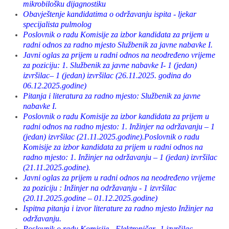
mikrobilošku dijagnostiku
Obavještenje kandidatima o održavanju ispita - ljekar
specijalista pulmolog
Poslovnik o radu Komisije za izbor kandidata za prijem u
radni odnos za radno mjesto Službenik za javne nabavke I.
Javni oglas za prijem u radni odnos na neodređeno vrijeme
za poziciju: 1. Službenik za javne nabavke I- 1 (jedan)
izvršilac– 1 (jedan) izvršilac (26.11.2025. godina do
06.12.2025.godine)
Pitanja i literatura za radno mjesto: Službenik za javne
nabavke I.
Poslovnik o radu Komisije za izbor kandidata za prijem u
radni odnos na radno mjesto: 1. Inžinjer na održavanju – 1
(jedan) izvršilac (21.11.2025.godine).Poslovnik o radu
Komisije za izbor kandidata za prijem u radni odnos na
radno mjesto: 1. Inžinjer na održavanju – 1 (jedan) izvršilac
(21.11.2025.godine).
Javni oglas za prijem u radni odnos na neodređeno vrijeme
za poziciju : Inžinjer na održavanju - 1 izvršilac
(20.11.2025.godine – 01.12.2025.godine)
Ispitna pitanja i izvor literature za radno mjesto Inžinjer na
održavanju.
Poslovnik o radu Komisije - Elektroničar -1 izvršilac