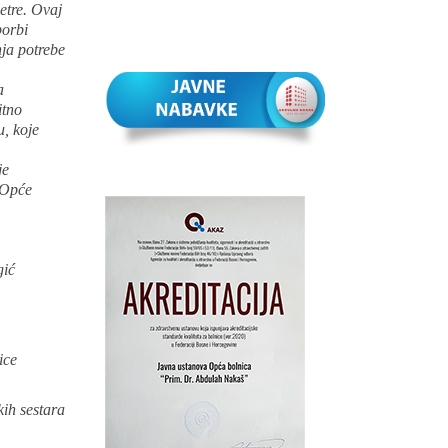
jetre. Ovaj
borbi
nja potrebe
a
itno
u, koje
je
. Opće
gić
ice
ih sestara