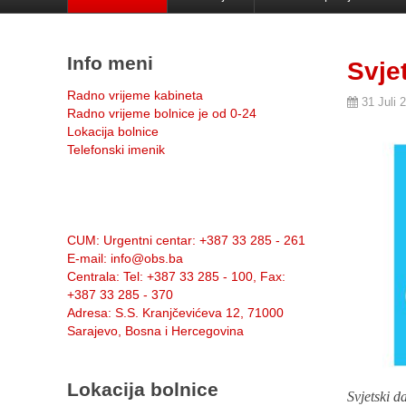
Info meni
Svje
Radno vrijeme kabineta
31 Juli 
Radno vrijeme bolnice je od 0-24
Lokacija bolnice
Telefonski imenik
Info:
CUM
: Urgentni centar: +387 33 285 - 261
E-mail
: info@obs.ba
Centrala
: Tel: +387 33 285 - 100, Fax:
+387 33 285 - 370
Adresa
: S.S. Kranjčevićeva 12, 71000
Sarajevo, Bosna i Hercegovina
Lokacija bolnice
Svjetski d