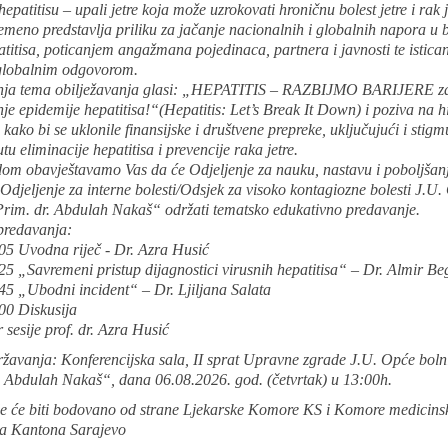
epatitisu – upali jetre koja može uzrokovati hroničnu bolest jetre i rak 
emeno predstavlja priliku za jačanje nacionalnih i globalnih napora u 
atitisa, poticanjem angažmana pojedinaca, partnera i javnosti te istica
globalnim odgovorom.
nja tema obilježavanja glasi: „HEPATITIS – RAZBIJMO BARIJERE z
e epidemije hepatitisa!“(Hepatitis: Let’s Break It Down) i poziva na h
 kako bi se uklonile finansijske i društvene prepreke, uključujući i stigm
utu eliminacije hepatitisa i prevencije raka jetre.
om obavještavamo Vas da će Odjeljenje za nauku, nastavu i poboljšan
i Odjeljenje za interne bolesti/Odsjek za visoko kontagiozne bolesti J.U
Prim. dr. Abdulah Nakaš“ održati tematsko edukativno predavanje.
redavanja:
05 Uvodna riječ - Dr. Azra Husić
5 „Savremeni pristup dijagnostici virusnih hepatitisa“ – Dr. Almir Be
45 „Ubodni incident“ – Dr. Ljiljana Salata
00 Diskusija
sesije prof. dr. Azra Husić
ržavanja: Konferencijska sala, II sprat Upravne zgrade J.U. Opće boln
. Abdulah Nakaš“, dana 06.08.2026. god. (četvrtak) u 13:00h.
e će biti bodovano od strane Ljekarske Komore KS i Komore medicinsk
ra Kantona Sarajevo