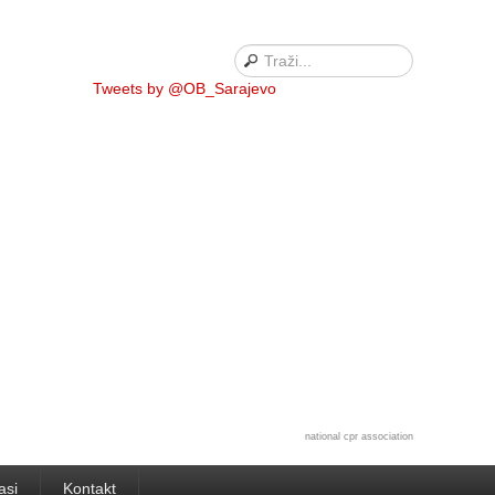
Tweets by @OB_Sarajevo
national cpr association
asi
Kontakt