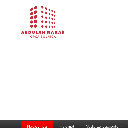
Naslovnica
Historijat
Vodič za pacijente