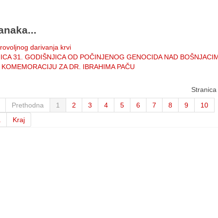
anaka...
rovoljnog darivanja krvi
ICA 31. GODIŠNJICA OD POČINJENOG GENOCIDA NAD BOŠNJACI
A KOMEMORACIJU ZA DR. IBRAHIMA PAČU
Stranica
Prethodna
1
2
3
4
5
6
7
8
9
10
a
Kraj