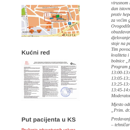
virusnom h
dan istovr
protiv hep
za većim 
Ovogodiš
obuzdavanj
djelovanje
stoje na p
Tim povod
Kućni red
kvaliteta 
bolnice „
Program p
13:00-13:
13:05-13:2
13:25-13:
13:45-14:
Moderator 
Mjesto od
„Prim. dr
Put pacijenta u KS
Predavanj
– tehniča
Pružanje zdravstvenih usluga