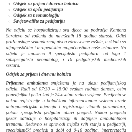
Odsjek za prijem i dnevnu bolnicu
Odsjek za opću pedijatriju
Odsjek za neonatologiju
Savjetovalište za pedijatriju
Na odjelu se hospitaliziraju sva djeca sa područja Kantona
Sarajevo od rođenja do navršenih 18 godina starosti. Odjel
pruža usluge sekundarnog nivoa zdravstvene zaštite, u skladu sa
dijagnostičkim i terapeutskim mogućnostima naše ustanove. Na
odjelu je uposleno 9 specijalista pedijatara, od toga 1
subspecijalista neonatolog, i 16 pedijatrijskih medicinskih
sestara.
Odsjek za prijem i dnevnu bolnicu
Prijemna ambulanta
smještena je na ulazu pedijatrijskog
odjela. Radi od 07:30 – 15:30 svakim radnim danom, osim
ponedjeljka i petka kad je 24-osatno radno vrijeme. Pacijentu se
nakon registracije u bolničkom informacionom sistemu urade
antropometrijska mjerenja i registracija vitalnih parametara,
potom specijalista pedijatar obavi pregled. Nakon pregleda
ljekar odlučuje o hospitalizaciji ili daljnjem ambulantnom
tretmanu. Redovno se sprovodi trijaža svih stanja u pedijatriji,
specijalistički pregledi u dobi od 0-18 godina, interpretacija