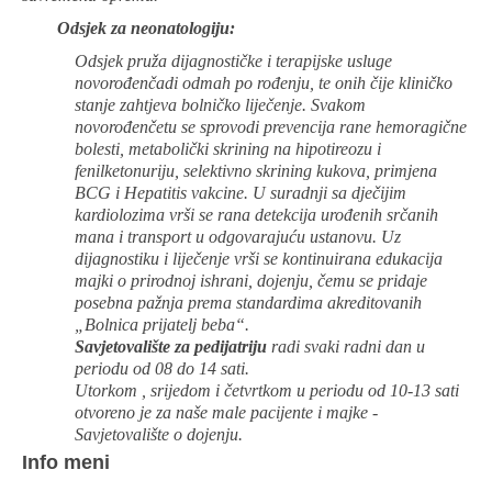
Odsjek za neonatologiju:
Odsjek pruža dijagnostičke i terapijske usluge
novorođenčadi odmah po rođenju, te onih čije kliničko
stanje zahtjeva bolničko liječenje. Svakom
novorođenčetu se sprovodi prevencija rane hemoragične
bolesti, metabolički skrining na hipotireozu i
fenilketonuriju, selektivno skrining kukova, primjena
BCG i Hepatitis vakcine. U suradnji sa dječijim
kardiolozima vrši se rana detekcija urođenih srčanih
mana i transport u odgovarajuću ustanovu. Uz
dijagnostiku i liječenje vrši se kontinuirana edukacija
majki o prirodnoj ishrani, dojenju, čemu se pridaje
posebna pažnja prema standardima akreditovanih
„Bolnica prijatelj beba“.
Savjetovalište za pedijatriju
radi svaki radni dan u
periodu od 08 do 14 sati.
Utorkom , srijedom i četvrtkom u periodu od 10-13 sati
otvoreno je za naše male pacijente i majke -
Savjetovalište o dojenju.
Info meni