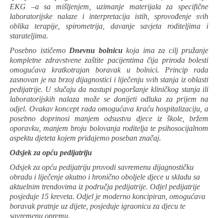
EKG –a sa mišljenjem, uzimanje materijala za specifične
laboratorijske nalaze i interpretacija istih, sprovođenje svih
oblika terapije, spirometrija, davanje savjeta roditeljima i
starateljima.
Posebno ističemo
Dnevnu bolnicu
koja ima za cilj pružanje
kompletne zdravstvene zaštite pacijentima čija priroda bolesti
omogućava kratkotrajan boravak u bolnici. Princip rada
zasnovan je na brzoj dijagnostici i liječenju svih stanja iz oblasti
pedijatrije. U slučaju da nastupi pogoršanje kliničkog stanja ili
laboratorijskih nalaza može se donijeti odluka za prijem na
odjel. Ovakav koncept rada omogućava kraću hospitalizaciju, a
posebno doprinosi manjem odsustvu djece iz škole, bržem
oporavku, manjem broju bolovanja roditelja te psihosocijalnom
aspektu djeteta kojem pridajemo poseban značaj.
Odsjek za opću pedijatriju
Odsjek za opću pedijatriju provodi savremenu dijagnostičku
obradu i liječenje akutno i hronično oboljele djece u skladu sa
aktuelnim trendovima iz područja pedijatrije. Odjel pedijatrije
posjeduje 15 kreveta. Odjel je moderno koncipiran, omogućava
boravak pratnje uz dijete, posjeduje igraonicu za djecu te
savremenu opremu.