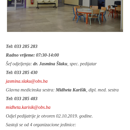
Tel: 033 285 283
Radno vrijeme: 07:30-14:00
Šef odjeljenja:
dr. Jasmina Šlaku
, spec. pedijatar
Tel: 033 285 430
jasmina.slaku@obs.ba
Glavna medicinska sestra:
Midheta Karišik
, dipl. med. sestra
Tel: 033 285 483
midheta.karisik@obs.ba
Odjel pedijatrije je otvoren 02.10.2019. godine.
Sastoji se od 4 organizacione jedinice: