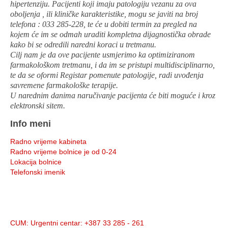
hipertenziju. Pacijenti koji imaju patologiju vezanu za ova
oboljenja , ili kliničke karakteristike, mogu se javiti na broj
telefona : 033 285-228, te će u dobiti termin za pregled na
kojem će im se odmah uraditi kompletna dijagnostička obrade
kako bi se odredili naredni koraci u tretmanu.
Cilj nam je da ove pacijente usmjerimo ka optimiziranom
farmakološkom tretmanu, i da im se pristupi multidisciplinarno,
te da se oformi Registar pomenute patologije, radi uvođenja
savremene farmakološke terapije.
U narednim danima naručivanje pacijenta će biti moguće i kroz
elektronski sitem.
Info meni
Radno vrijeme kabineta
Radno vrijeme bolnice je od 0-24
Lokacija bolnice
Telefonski imenik
Info:
CUM
: Urgentni centar: +387 33 285 - 261