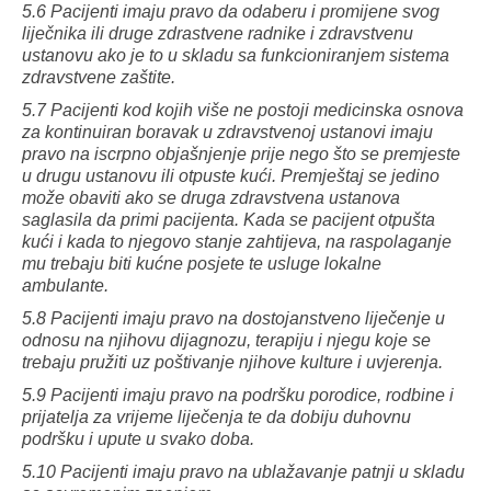
5.6 Pacijenti imaju pravo da odaberu i promijene svog
liječnika ili druge zdrastvene radnike i zdravstvenu
ustanovu ako je to u skladu sa funkcioniranjem sistema
zdravstvene zaštite.
5.7 Pacijenti kod kojih više ne postoji medicinska osnova
za kontinuiran boravak u zdravstvenoj ustanovi imaju
pravo na iscrpno objašnjenje prije nego što se premjeste
u drugu ustanovu ili otpuste kući. Premještaj se jedino
može obaviti ako se druga zdravstvena ustanova
saglasila da primi pacijenta. Kada se pacijent otpušta
kući i kada to njegovo stanje zahtijeva, na raspolaganje
mu trebaju biti kućne posjete te usluge lokalne
ambulante.
5.8 Pacijenti imaju pravo na dostojanstveno liječenje u
odnosu na njihovu dijagnozu, terapiju i njegu koje se
trebaju pružiti uz poštivanje njihove kulture i uvjerenja.
5.9 Pacijenti imaju pravo na podršku porodice, rodbine i
prijatelja za vrijeme liječenja te da dobiju duhovnu
podršku i upute u svako doba.
5.10 Pacijenti imaju pravo na ublažavanje patnji u skladu