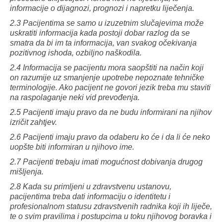
informacije o dijagnozi, prognozi i napretku liječenja.
2.3 Pacijentima se samo u izuzetnim slučajevima može
uskratiti informacija kada postoji dobar razlog da se
smatra da bi im ta informacija, van svakog očekivanja
pozitivnog ishoda, ozbiljno naškodila.
2.4 Informacija se pacijentu mora saopštiti na način koji
on razumije uz smanjenje upotrebe nepoznate tehničke
terminologije. Ako pacijent ne govori jezik treba mu staviti
na raspolaganje neki vid prevođenja.
2.5 Pacijenti imaju pravo da ne budu informirani na njihov
izričit zahtjev.
2.6 Pacijenti imaju pravo da odaberu ko će i da li će neko
uopšte biti informiran u njihovo ime.
2.7 Pacijenti trebaju imati mogućnost dobivanja drugog
mišljenja.
2.8 Kada su primljeni u zdravstvenu ustanovu,
pacijentima treba dati informaciju o identitetu i
profesionalnom statusu zdravstvenih radnika koji ih liječe,
te o svim pravilima i postupcima u toku njihovog boravka i