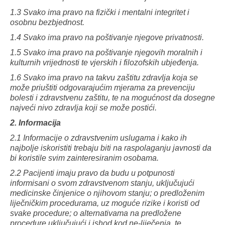
1.3 Svako ima pravo na fizički i mentalni integritet i
osobnu bezbjednost.
1.4 Svako ima pravo na poštivanje njegove privatnosti.
1.5 Svako ima pravo na poštivanje njegovih moralnih i
kulturnih vrijednosti te vjerskih i filozofskih ubjeđenja.
1.6 Svako ima pravo na takvu zaštitu zdravlja koja se
može priuštiti odgovarajućim mjerama za prevenciju
bolesti i zdravstvenu zaštitu, te na mogućnost da dosegne
najveći nivo zdravlja koji se može postići.
2. Informacija
2.1 Informacije o zdravstvenim uslugama i kako ih
najbolje iskoristiti trebaju biti na raspolaganju javnosti da
bi koristile svim zainteresiranim osobama.
2.2 Pacijenti imaju pravo da budu u potpunosti
informisani o svom zdravstvenom stanju, uključujući
medicinske činjenice o njihovom stanju; o predloženim
liječničkim procedurama, uz moguće rizike i koristi od
svake procedure; o alternativama na predložene
procedure uključujući i ishod kod ne-liječenja, te