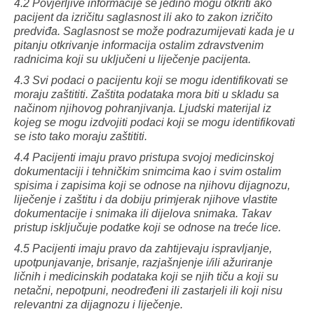
4.2 Povjerljive informacije se jedino mogu otkriti ako
pacijent da izričitu saglasnost ili ako to zakon izričito
predviđa. Saglasnost se može podrazumijevati kada je u
pitanju otkrivanje informacija ostalim zdravstvenim
radnicima koji su uključeni u liječenje pacijenta.
4.3 Svi podaci o pacijentu koji se mogu identifikovati se
moraju zaštititi. Zaštita podataka mora biti u skladu sa
načinom njihovog pohranjivanja. Ljudski materijal iz
kojeg se mogu izdvojiti podaci koji se mogu identifikovati
se isto tako moraju zaštititi.
4.4 Pacijenti imaju pravo pristupa svojoj medicinskoj
dokumentaciji i tehničkim snimcima kao i svim ostalim
spisima i zapisima koji se odnose na njihovu dijagnozu,
liječenje i zaštitu i da dobiju primjerak njihove vlastite
dokumentacije i snimaka ili dijelova snimaka. Takav
pristup isključuje podatke koji se odnose na treće lice.
4.5 Pacijenti imaju pravo da zahtijevaju ispravljanje,
upotpunjavanje, brisanje, razjašnjenje i/ili ažuriranje
ličnih i medicinskih podataka koji se njih tiču a koji su
netačni, nepotpuni, neodređeni ili zastarjeli ili koji nisu
relevantni za dijagnozu i liječenje.