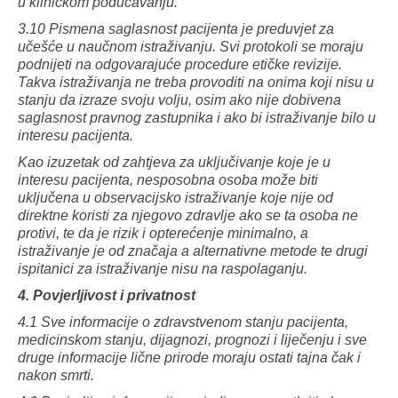
u kliničkom podučavanju.
3.10 Pismena saglasnost pacijenta je preduvjet za
učešće u naučnom istraživanju. Svi protokoli se moraju
podnijeti na odgovarajuće procedure etičke revizije.
Takva istraživanja ne treba provoditi na onima koji nisu u
stanju da izraze svoju volju, osim ako nije dobivena
saglasnost pravnog zastupnika i ako bi istraživanje bilo u
interesu pacijenta.
Kao izuzetak od zahtjeva za uključivanje koje je u
interesu pacijenta, nesposobna osoba može biti
uključena u observacijsko istraživanje koje nije od
direktne koristi za njegovo zdravlje ako se ta osoba ne
protivi, te da je rizik i opterećenje minimalno, a
istraživanje je od značaja a alternativne metode te drugi
ispitanici za istraživanje nisu na raspolaganju.
4. Povjerljivost i privatnost
4.1 Sve informacije o zdravstvenom stanju pacijenta,
medicinskom stanju, dijagnozi, prognozi i liječenju i sve
druge informacije lične prirode moraju ostati tajna čak i
nakon smrti.