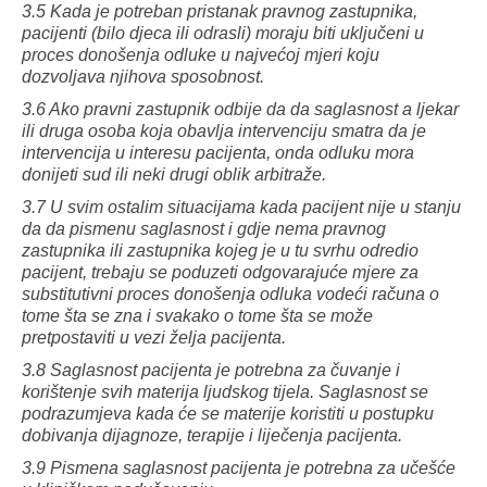
3.5 Kada je potreban pristanak pravnog zastupnika,
pacijenti (bilo djeca ili odrasli) moraju biti uključeni u
proces donošenja odluke u najvećoj mjeri koju
dozvoljava njihova sposobnost.
3.6 Ako pravni zastupnik odbije da da saglasnost a ljekar
ili druga osoba koja obavlja intervenciju smatra da je
intervencija u interesu pacijenta, onda odluku mora
donijeti sud ili neki drugi oblik arbitraže.
3.7 U svim ostalim situacijama kada pacijent nije u stanju
da da pismenu saglasnost i gdje nema pravnog
zastupnika ili zastupnika kojeg je u tu svrhu odredio
pacijent, trebaju se poduzeti odgovarajuće mjere za
substitutivni proces donošenja odluka vodeći računa o
tome šta se zna i svakako o tome šta se može
pretpostaviti u vezi želja pacijenta.
3.8 Saglasnost pacijenta je potrebna za čuvanje i
korištenje svih materija ljudskog tijela. Saglasnost se
podrazumjeva kada će se materije koristiti u postupku
dobivanja dijagnoze, terapije i liječenja pacijenta.
3.9 Pismena saglasnost pacijenta je potrebna za učešće