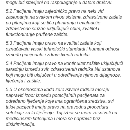
mogu biti stavljeni na raspolaganje u datom društvu.
5.2 Pacijenti imaju zajedničko pravo na neki vid
zastupanja na svakom nivou sistema zdravstvene zaštite
po pitanjima koji se tiču planiranja i evaluacije
zdravstvene službe uključujući obim, kvalitet i
funkcioniranje pružene zaštite.
5.3 Pacijenti imaju pravo na kvalitet zaštite koji
označavaju visoki tehnološki standardi i humani odnosi
između pacijenata i zdravstvenih radnika.
5.4 Pacijenti imaju pravo na kontinuitet zaštite uključujući
saradnju između svih zdravstvenih radnika i/ili ustanova
koji mogu biti uključeni u određivanje njihove dijagnoze,
liječenja i zaštite.
5.5 U okolnostima kada zdravstveni radnici moraju
napraviti izbor između potecijalnih pacijenata za
određeno liječenje koje ima ograničena sredstva, svi
takvi pacijenti imaju pravo na pravednu proceduru
selekcije za to liječenje. Taj izbor se mora zasnivati na
medicinskim kriterijima i mora se napraviti bez
diskriminacije.