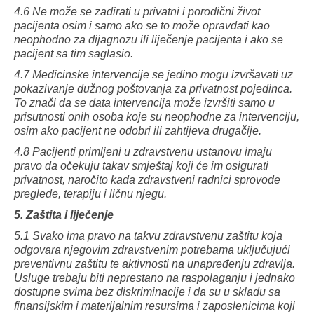
4.6 Ne može se zadirati u privatni i porodični život
pacijenta osim i samo ako se to može opravdati kao
neophodno za dijagnozu ili liječenje pacijenta i ako se
pacijent sa tim saglasio.
4.7 Medicinske intervencije se jedino mogu izvršavati uz
pokazivanje dužnog poštovanja za privatnost pojedinca.
To znači da se data intervencija može izvršiti samo u
prisutnosti onih osoba koje su neophodne za intervenciju,
osim ako pacijent ne odobri ili zahtijeva drugačije.
4.8 Pacijenti primljeni u zdravstvenu ustanovu imaju
pravo da očekuju takav smještaj koji će im osigurati
privatnost, naročito kada zdravstveni radnici sprovode
preglede, terapiju i ličnu njegu.
5. Zaštita i liječenje
5.1 Svako ima pravo na takvu zdravstvenu zaštitu koja
odgovara njegovim zdravstvenim potrebama uključujući
preventivnu zaštitu te aktivnosti na unapređenju zdravlja.
Usluge trebaju biti neprestano na raspolaganju i jednako
dostupne svima bez diskriminacije i da su u skladu sa
finansijskim i materijalnim resursima i zaposlenicima koji