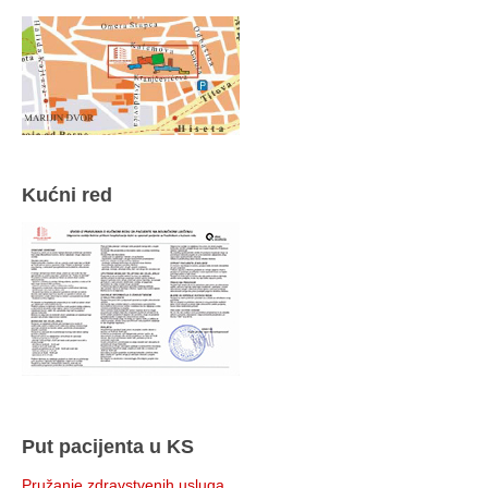
Kućni red
Put pacijenta u KS
Pružanje zdravstvenih usluga