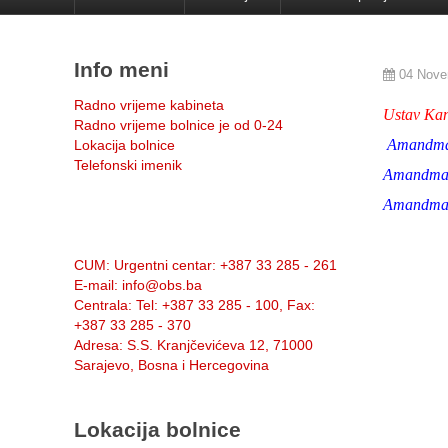
Info meni
04 Nove
Radno vrijeme kabineta
Ustav Kan
Radno vrijeme bolnice je od 0-24
Amandm
Lokacija bolnice
Telefonski imenik
Amandma
Amandma
Info:
CUM
: Urgentni centar: +387 33 285 - 261
E-mail
: info@obs.ba
Centrala
: Tel: +387 33 285 - 100, Fax:
+387 33 285 - 370
Adresa
: S.S. Kranjčevićeva 12, 71000
Sarajevo, Bosna i Hercegovina
Lokacija bolnice