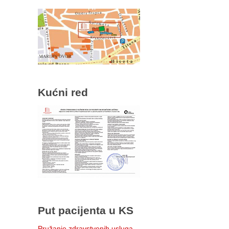
Kućni red
Put pacijenta u KS
Pružanje zdravstvenih usluga