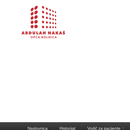
Naslovnica
Historijat
Vodič za pacijente