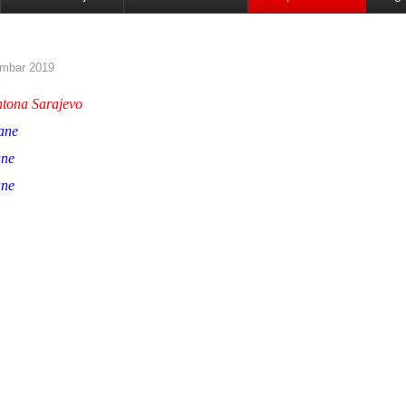
mbar 2019
tona Sarajevo
ane
ne
ne