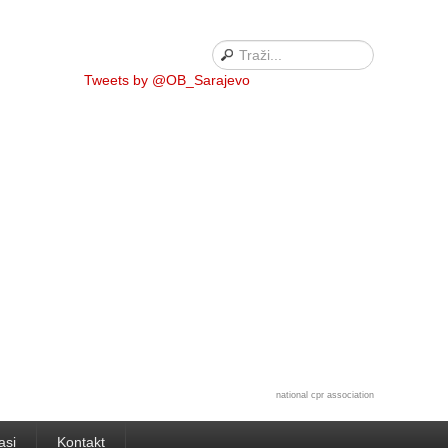
Tweets by @OB_Sarajevo
national cpr association
asi
Kontakt