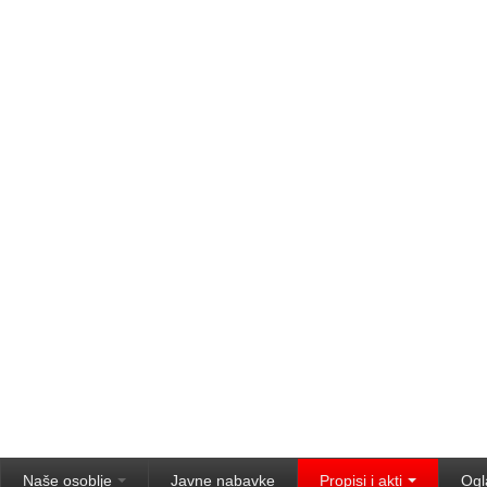
Naše osoblje
Javne nabavke
Propisi i akti
Ogl