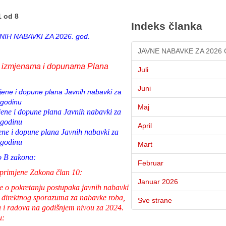
1 od 8
Indeks članka
NIH NABAVKI ZA 2026. god.
JAVNE NABAVKE ZA 2026
 izmjenama i dopunama Plana
Juli
Juni
mjene i dopune plana Javnih nabavki za
 godinu
Maj
jene i dopune plana Javnih nabavki za
 godinu
April
ene i dopune plana Javnih nabavki za
 godinu
Mart
o B zakona:
Februar
z primjene Zakona član 10:
Januar 2026
e o pokretanju postupaka javnih nabavki
 direktnog sporazuma za nabavke roba,
Sve strane
 i radova na godišnjem nivou za 2024.
u: