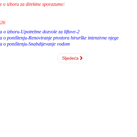
 o izb
oru za direktne sporazume:
026
 o izboru-Upotrebne dozvole za liftove-2
 o poništenju-Renoviranje prostora hirurške intenzivne njege
a o poništenju-Snabdijevanje vodom
Sljedeća