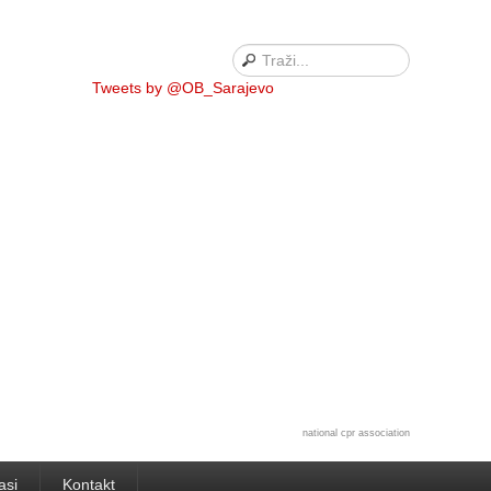
Tweets by @OB_Sarajevo
national cpr association
asi
Kontakt