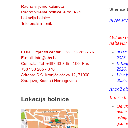
Radno vrijeme kabineta
Stranica 
Radno vrijeme bolnice je od 0-24
Lokacija bolnice
PLAN JAV
Telefonski imenik
Odluke o
nabavki:
Info:
CUM
: Urgentni centar: +387 33 285 - 261
III Iz
E-mail
: info@obs.ba
2026.
II Izm
Centrala
: Tel: +387 33 285 - 100, Fax:
2026.
+387 33 285 - 370
I Izmj
Adresa
: S.S. Kranjčevićeva 12, 71000
2026.
Sarajevo, Bosna i Hercegovina
Anex 2 di
Izuzeće i
Lokacija bolnice
Odluk
putem
usluga
godin