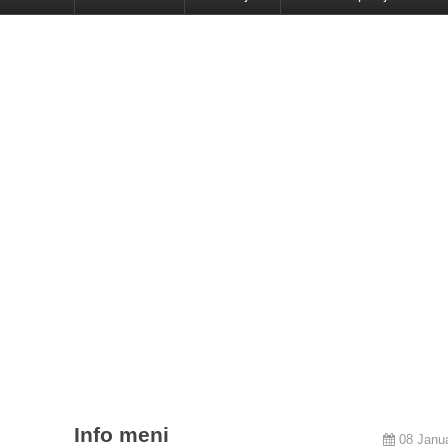
Info meni
08 Janu