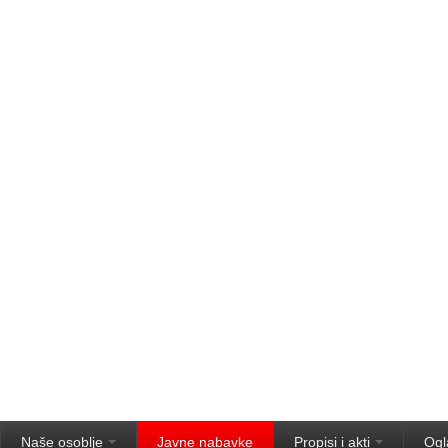
Naše osoblje
Javne nabavke
Propisi i akti
Ogl