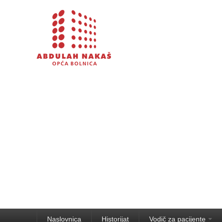
Naslovnica
Historijat
Vodič za pacijente