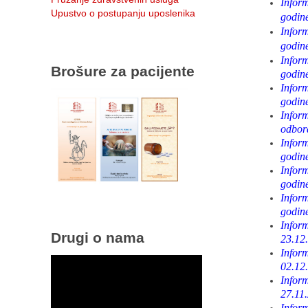
Infor
Upustvo o postupanju uposlenika
godin
Infor
godin
Infor
Brošure za pacijente
godin
Infor
godin
Inform
odbor
Infor
godin
Infor
godin
Infor
godin
Infor
Drugi o nama
23.12
Infor
02.12
Infor
27.11
Inform