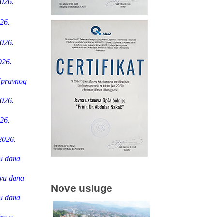
2026.
26.
2026.
026.
 Upravnog
2026.
26.
2026.
vu dana
ivu dana
Nove usluge
vu dana
ora u