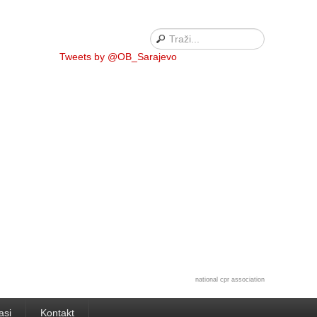
Tweets by @OB_Sarajevo
national cpr association
asi
Kontakt