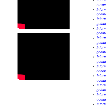
novom
Infor
godin
Infor
godin
Infor
godin
Infor
godin
Infor
godin
Infor
godin
Inform
odbor
Infor
godin
Infor
godin
Infor
godin
Infor