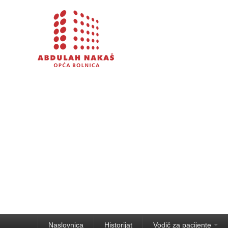
Naslovnica
Historijat
Vodič za pacijente