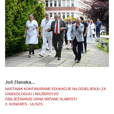
Još članaka...
NASTAVAK KONTINUIRANE EDUKACIJE NA ODJELJENJU ZA
GINEKOLOGIJU I AKUŠERSTVO
OBILJEŽAVANJE DANA SRČANE SLABOSTI
3. KONGRES - ULISZS