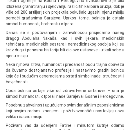
Tokom agresije na Bosnu i Hercegovinu svakodnevno je bila
izložena granatiranju i djelovanju različitih kalibara oružja, dok je
više od 200 artiljerijskih projektila pokušalo ugasiti njenu misiju
pomoći građanima Sarajeva. Uprkos tome, bolnica je ostala
simbol humanosti, hrabrosti i otpora.
Danas se s poštovanjem i zahvalnošću prisjećamo našeg
dragog Abdulaha Nakaša, kao i svih ljekara, medicinskih
tehničara, medicinskih sestara i nemedicinskog osoblja koji su
kroz dugu i ponosnu historiju bili dio ove ustanove i utkali sebe u
njenu misiju.
Neka njihova žrtva, humanost i predanost budu trajna obaveza
da čuvamo dostojanstvo profesije i nastavimo graditi bolnicu
koja će i budućim generacijama ostati simbol nade, stručnosti i
čovječnosti.
Opća bolnica ostaje više od zdravstvene ustanove – ona je
simbol humanosti, otpora i nade Sarajeva i Bosne i Hercegovine.
Posebnu zahvalnost upućujemo svim današnjim zaposlenicima
koji svojim radom, znanjem i požrtvovanošću nastavljaju ovu
veliku i časnu misiju.
Pozivam vas da učenjem Fatihe i minutom šutnje odamo