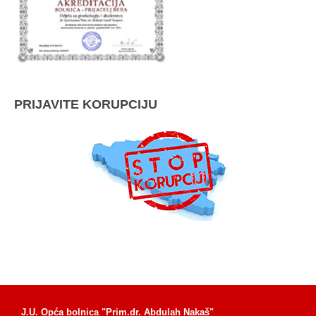
PRIJAVITE KORUPCIJU
J.U. Opća bolnica "Prim.dr. Abdulah Nakaš"