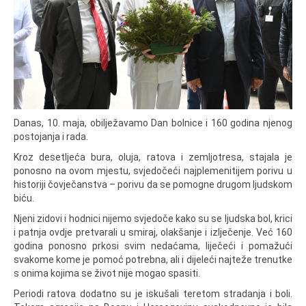
Danas, 10. maja, obilježavamo Dan bolnice i 160 godina njenog
postojanja i rada.
Kroz desetljeća bura, oluja, ratova i zemljotresa, stajala je
ponosno na ovom mjestu, svjedočeći najplemenitijem porivu u
historiji čovječanstva – porivu da se pomogne drugom ljudskom
biću.
Njeni zidovi i hodnici nijemo svjedoče kako su se ljudska bol, krici
i patnja ovdje pretvarali u smiraj, olakšanje i izlječenje. Već 160
godina ponosno prkosi svim nedaćama, liječeći i pomažući
svakome kome je pomoć potrebna, ali i dijeleći najteže trenutke
s onima kojima se život nije mogao spasiti.
Periodi ratova dodatno su je iskušali teretom stradanja i boli.