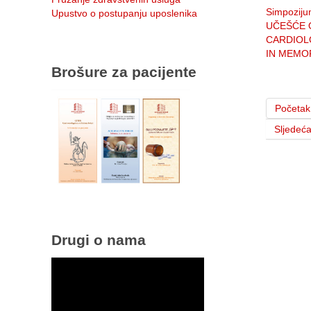
Simpozijum
Upustvo o postupanju uposlenika
UČEŠĆE 
CARDIOL
IN MEMO
Brošure za pacijente
Početak
Sljedeć
Drugi o nama