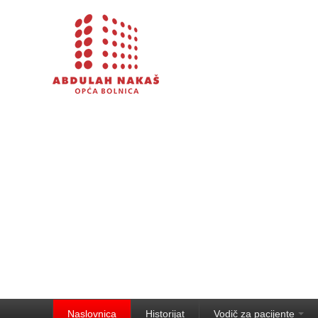
Naslovnica
Historijat
Vodič za pacijente