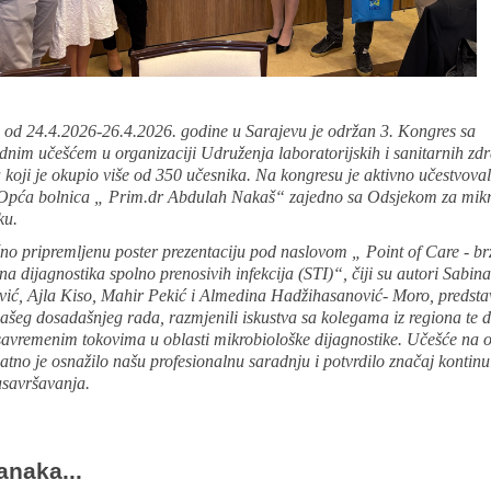
 od 24.4.2026-26.4.2026. godine u Sarajevu je održan 3. Kongres sa
nim učešćem u organizaciji Udruženja laboratorijskih i sanitarnih zdr
 koji je okupio više od 350 učesnika. Na kongresu je aktivno učestvoval
Opća bolnica „ Prim.dr Abdulah Nakaš“ zajedno sa Odsjekom za mikr
ku.
no pripremljenu poster prezentaciju pod naslovom „ Point of Care - br
a dijagnostika spolno prenosivih infekcija (STI)“, čiji su autori Sabin
ić, Ajla Kiso, Mahir Pekić i Almedina Hadžihasanović- Moro, predsta
našeg dosadašnjeg rada, razmjenili iskustva sa kolegama iz regiona te d
savremenim tokovima u oblasti mikrobiološke dijagnostike. Učešće na
tno je osnažilo našu profesionalnu saradnju i potvrdilo značaj kontin
usavršavanja.
anaka...