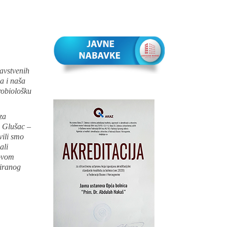
avstvenih
a i naša
obiološku
za
a Glušac –
vili smo
ali
 ovom
uiranog