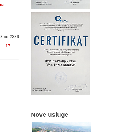
tvu“
13 od 2339
17
Nove usluge