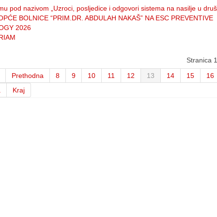
u pod nazivom „Uzroci, posljedice i odgovori sistema na nasilje u druš
OPĆE BOLNICE “PRIM.DR. ABDULAH NAKAŠ” NA ESC PREVENTIVE
OGY 2026
RIAM
Stranica 
Prethodna
8
9
10
11
12
13
14
15
16
a
Kraj