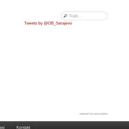
Tweets by @OB_Sarajevo
national cpr association
asi
Kontakt