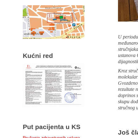
U periodu
međunarod
stručnjaka
Kućni red
ustanova 
dijagnosti
Kroz struč
molekularn
Gvozdenov
rezultate 
doprinos 
skupu doda
stručnog 
Put pacijenta u KS
Još čl
Pružanje zdravstvenih usluga