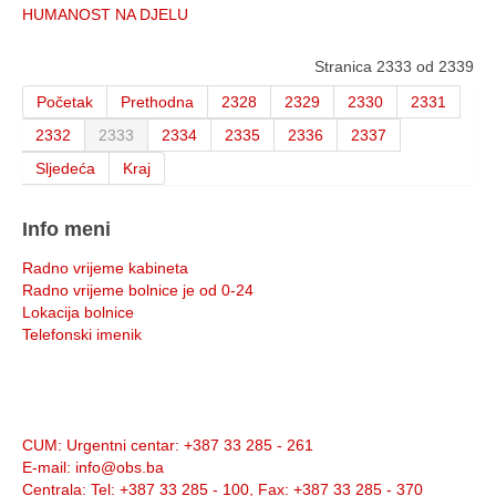
HUMANOST NA DJELU
Stranica 2333 od 2339
Početak
Prethodna
2328
2329
2330
2331
2332
2333
2334
2335
2336
2337
Sljedeća
Kraj
Info meni
Radno vrijeme kabineta
Radno vrijeme bolnice je od 0-24
Lokacija bolnice
Telefonski imenik
Info:
CUM
: Urgentni centar: +387 33 285 - 261
E-mail
: info@obs.ba
Centrala
: Tel: +387 33 285 - 100, Fax: +387 33 285 - 370