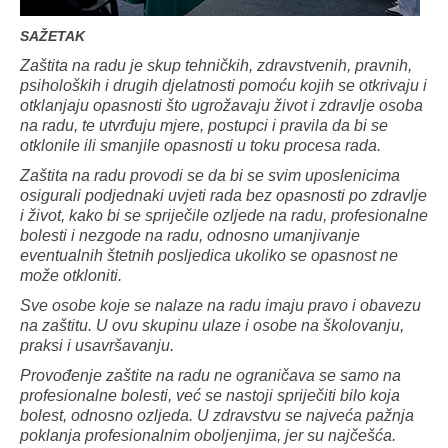
SAŽETAK
Zaštita na radu je skup tehničkih, zdravstvenih, pravnih,
psiholoških i drugih djelatnosti pomoću kojih se otkrivaju i
otklanjaju opasnosti što ugrožavaju život i zdravlje osoba
na radu, te utvrđuju mjere, postupci i pravila da bi se
otklonile ili smanjile opasnosti u toku procesa rada.
Zaštita na radu provodi se da bi se svim uposlenicima
osigurali podjednaki uvjeti rada bez opasnosti po zdravlje
i život, kako bi se spriječile ozljede na radu, profesionalne
bolesti i nezgode na radu, odnosno umanjivanje
eventualnih štetnih posljedica ukoliko se opasnost ne
može otkloniti.
Sve osobe koje se nalaze na radu imaju pravo i obavezu
na zaštitu. U ovu skupinu ulaze i osobe na školovanju,
praksi i usavršavanju.
Provođenje zaštite na radu ne ograničava se samo na
profesionalne bolesti, već se nastoji spriječiti bilo koja
bolest, odnosno ozljeda. U zdravstvu se najveća pažnja
poklanja profesionalnim oboljenjima, jer su najčešća.