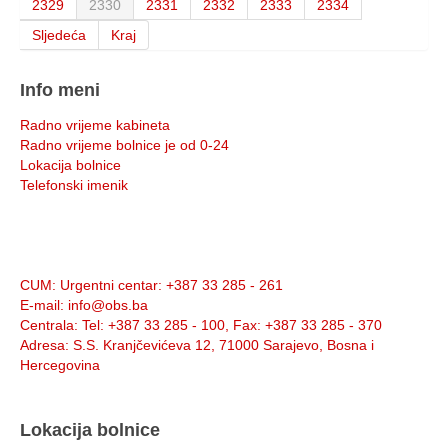
2329
2330
2331
2332
2333
2334
Sljedeća
Kraj
Info meni
Radno vrijeme kabineta
Radno vrijeme bolnice je od 0-24
Lokacija bolnice
Telefonski imenik
Info:
CUM
: Urgentni centar: +387 33 285 - 261
E-mail
: info@obs.ba
Centrala
: Tel: +387 33 285 - 100, Fax: +387 33 285 - 370
Adresa
: S.S. Kranjčevićeva 12, 71000 Sarajevo, Bosna i
Hercegovina
Lokacija bolnice