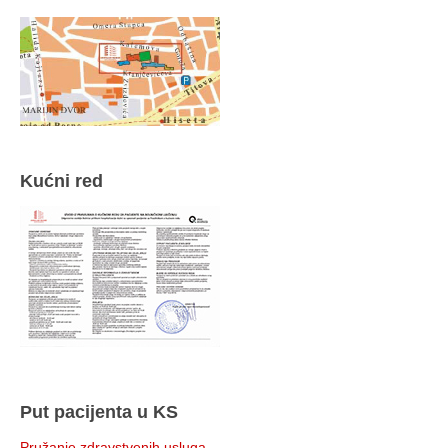
Kućni red
Put pacijenta u KS
Pružanje zdravstvenih usluga