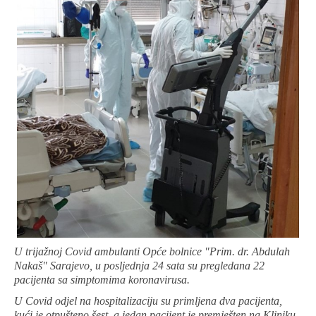
U trijažnoj Covid ambulanti Opće bolnice "Prim. dr. Abdulah
Nakaš" Sarajevo, u posljednja 24 sata su pregledana 22
pacijenta sa simptomima koronavirusa.
U Covid odjel na hospitalizaciju su primljena dva pacijenta,
kući je otpušteno šest, a jedan pacijent je premješten na Kliniku