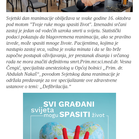
Svjetski dan reanimacije obilježava se svake godine 16. oktobra
pod motom "Tvoje ruke mogu spasiti život". Iznenadni srčani
zastoj je jedan od vodećih uzroka smrti u svijetu. Statistički
podaci pokazuju da blagovremena reanimacija, ako se pravilno
izvede, može spasiti mnoge živote. Pacijentima, kojima je
nastupio zastoj srca, važna je svaka minuta i da se što brže
započne postupak oživljavanja, jer prestanak disanja i srčanog
rada ne mora značiti definitivnu smrt.
Prim.mr.sci.med.dr. Vesna
Čengić, specijalista anesteziolog u Općoj bolnici
„Prim. dr.
Abdulah Nakaš“, povodom Svjetskog dana reanimacije je
održala predavanje za sve specijalizante ove zdravstvene
ustanove o temi: „Defibrilacija.“