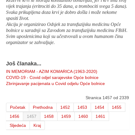
Rezerve krvi se moraju konstantno obnavljati, jer i krv ima svoj
vijek trajanja (eritrociti do 35 dana, a trombociti svega 5 dana).
Svaka prikupljena doza krvi je dobro došla i može nekome
spasiti život.
Akciju je organizirao Odsjek za transfuzijsku medicinu Opće
bolnice u saradnji sa Zavodom za transfuzijsku medicinu FBiH.
Svim uposlenicima koji su učestvovali u ovom humanom činu
organizator se zahvaljuje.
Još članaka...
IN MEMORIAM - AZIM KOMARICA (1963-2020)
COVID-19 - Covid odjel sarajevske Opće bolnice
Zbrinjavanje pacijenata u Covid odjelu Opće bolnice
Stranica 1457 od 2339
Početak
Prethodna
1452
1453
1454
1455
1456
1457
1458
1459
1460
1461
Sljedeća
Kraj