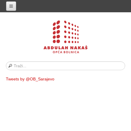
Naslovnica
Historijat
Vodič za pacijente
Naše osoblje
Javne nabavke
Propisi i akti
Tweets by @OB_Sarajevo
Oglasi
Kontakt