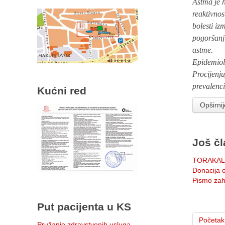
Astma je h
reaktivnos
bolesti i
pogoršanju
astme.
Epidemiol
Procijenju
prevalenci
Kućni red
Opširni
Još čl
TORAKAL
Donacija 
Pismo zah
Put pacijenta u KS
Početak
Pružanje zdravstvenih usluga