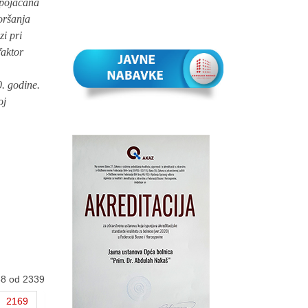
 pojačana
goršanja
i pri
faktor
. godine.
oj
68 od 2339
2169