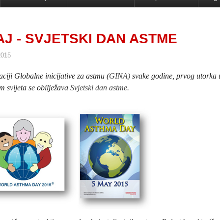
AJ - SVJETSKI DAN ASTME
2015
ciji
Globalne inicijative
za astmu
(
GINA)
svake godine, prvog utorka
m svijeta se obilježava
Svjetski dan astme.