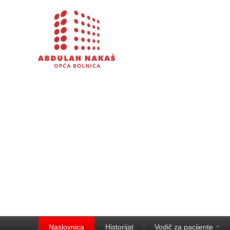
Naslovnica
Historijat
Vodič za pacijente