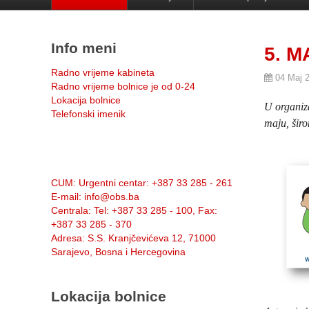
Info meni
5. M
Radno vrijeme kabineta
04 Maj 
Radno vrijeme bolnice je od 0-24
Lokacija bolnice
U organiza
Telefonski imenik
maju, širo
Info:
CUM
: Urgentni centar: +387 33 285 - 261
E-mail
: info@obs.ba
Centrala
: Tel: +387 33 285 - 100, Fax:
+387 33 285 - 370
Adresa
: S.S. Kranjčevićeva 12, 71000
Sarajevo, Bosna i Hercegovina
Lokacija bolnice