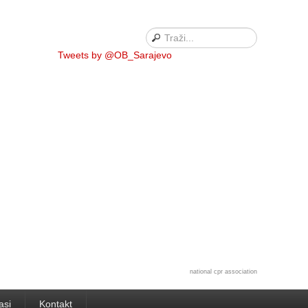
Tweets by @OB_Sarajevo
national cpr association
asi
Kontakt