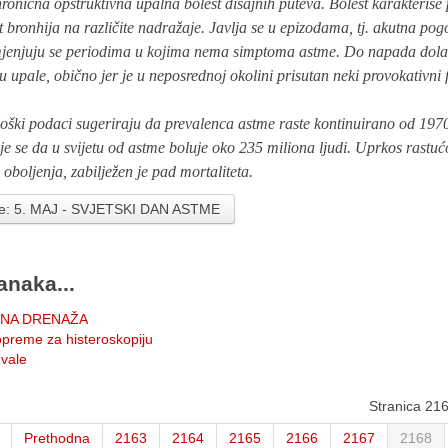
ronična opstruktivna upalna bolest disajnih puteva. Bolest karakteriše
t bronhija na različite nadražaje. Javlja se u epizodama, tj. akutna po
zmjenjuju se periodima u kojima nema simptoma astme. Do napada dolaz
 upale, obično jer je u neposrednoj okolini prisutan neki provokativni 
oški podaci sugeriraju da prevalenca astme raste kontinuirano od 1970
je se da u svijetu od astme boluje oko 235 miliona ljudi. Uprkos rastuć
 oboljenja, zabilježen je pad mortaliteta.
je: 5. MAJ - SVJETSKI DAN ASTME
anaka...
NA DRENAŽA
opreme za histeroskopiju
vale
Stranica 21
Prethodna
2163
2164
2165
2166
2167
2168