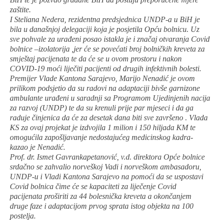
zaštite.
I Steliana Nedera, rezidentna predsjednica UNDP-a u BiH je
bila u današnjoj delegaciji koja je posjetila Opću bolnicu. Uz
sve pohvale za urađeni posao istakla je i značaj otvaranja Covid
bolnice –izolatorija ,jer će se povećati broj bolničkih kreveta za
smještaj pacijenata te da će se u ovom prostoru i nakon
COVID-19 moći liječiti pacijenti od drugih infektivnih bolesti.
Premijer Vlade Kantona Sarajevo, Marijo Nenadić je ovom
prilikom podsjetio da su radovi na adaptaciji bivše garnizone
ambulante urađeni u saradnji sa Programom Ujedinjenih nacija
za razvoj (UNDP) te da su krenuli prije par mjeseci i da ga
raduje činjenica da će za desetak dana biti sve završeno . Vlada
KS za ovaj projekat je izdvojila 1 milion i 150 hiljada KM te
omogućila zapošljavanje nedostajućeg medicinskog kadra-
kazao je Nenadić.
Prof. dr. Ismet Gavrankapetanović, v.d. direktora Opće bolnice
srdačno se zahvalio norveškoj Vadi i norveškom ambasadoru,
UNDP-u i Vladi Kantona Sarajevo na pomoći da se uspostavi
Covid bolnica čime će se kapaciteti za liječenje Covid
pacijenata proširiti za 44 bolesnička kreveta a okončanjem
druge faze i adaptacijom prvog sprata istog objekta na 100
postelja.