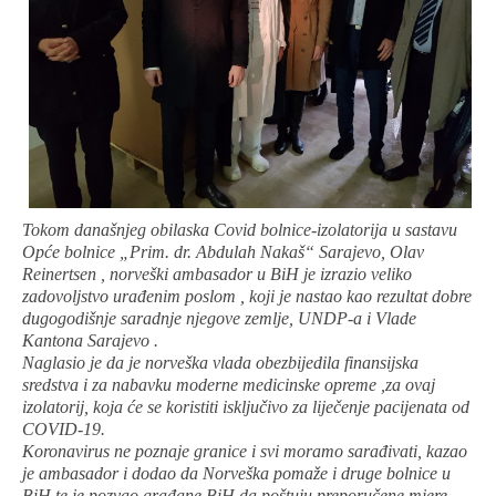
Tokom današnjeg obilaska Covid bolnice-izolatorija u sastavu
Opće bolnice „Prim. dr. Abdulah Nakaš“ Sarajevo, Olav
Reinertsen , norveški ambasador u BiH je izrazio veliko
zadovoljstvo urađenim poslom , koji je nastao kao rezultat dobre
dugogodišnje saradnje njegove zemlje, UNDP-a i Vlade
Kantona Sarajevo .
Naglasio je da je norveška vlada obezbijedila finansijska
sredstva i za nabavku moderne medicinske opreme ,za ovaj
izolatorij, koja će se koristiti isključivo za liječenje pacijenata od
COVID-19.
Koronavirus ne poznaje granice i svi moramo sarađivati, kazao
je ambasador i dodao da Norveška pomaže i druge bolnice u
BiH te je pozvao građane BiH da poštuju preporučene mjere