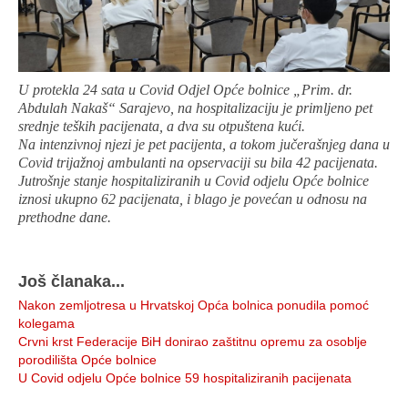
U protekla 24 sata u Covid Odjel Opće bolnice „Prim. dr.
Abdulah Nakaš“ Sarajevo, na hospitalizaciju je primljeno pet
srednje teških pacijenata, a dva su otpuštena kući.
Na intenzivnoj njezi je pet pacijenta, a tokom jučerašnjeg dana u
Covid trijažnoj ambulanti na opservaciji su bila 42 pacijenata.
Jutrošnje stanje hospitaliziranih u Covid odjelu Opće bolnice
iznosi ukupno 62 pacijenata, i blago je povećan u odnosu na
prethodne dane.
Još članaka...
Nakon zemljotresa u Hrvatskoj Opća bolnica ponudila pomoć
kolegama
Crvni krst Federacije BiH donirao zaštitnu opremu za osoblje
porodilišta Opće bolnice
U Covid odjelu Opće bolnice 59 hospitaliziranih pacijenata