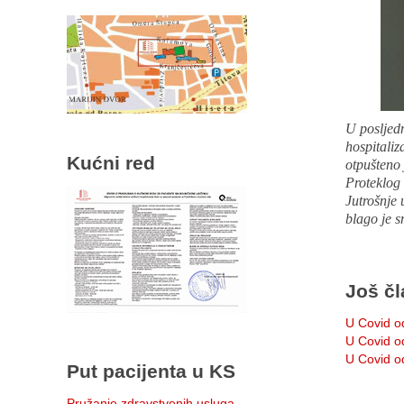
U posljed
hospitaliza
Kućni red
otpušteno 
Proteklog
Jutrošnje 
blago je 
Još čl
U Covid od
U Covid od
U Covid od
Put pacijenta u KS
Pružanje zdravstvenih usluga