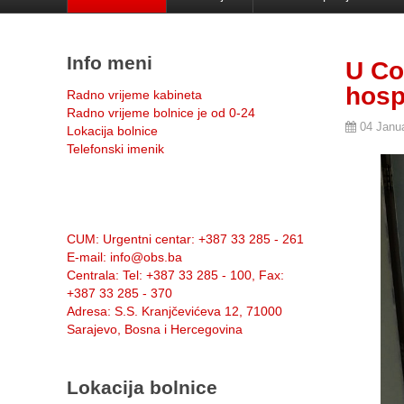
Info meni
U Co
hosp
Radno vrijeme kabineta
Radno vrijeme bolnice je od 0-24
04 Janu
Lokacija bolnice
Telefonski imenik
Info:
CUM
: Urgentni centar: +387 33 285 - 261
E-mail
: info@obs.ba
Centrala
: Tel: +387 33 285 - 100, Fax:
+387 33 285 - 370
Adresa
: S.S. Kranjčevićeva 12, 71000
Sarajevo, Bosna i Hercegovina
Lokacija bolnice