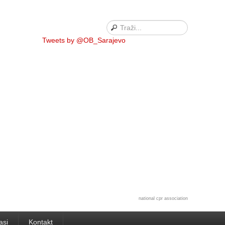
Tweets by @OB_Sarajevo
national cpr association
asi
Kontakt