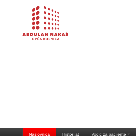
Naslovnica
Historijat
Vodič za pacijente