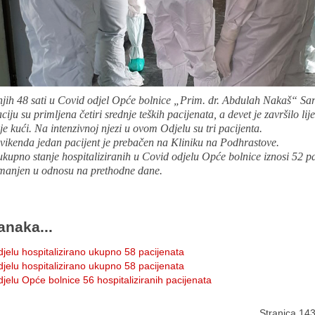
njih 48 sati u Covid odjel Opće bolnice „Prim. dr. Abdulah Nakaš“ Sar
ciju su primljena četiri srednje teških pacijenata, a devet je završilo lije
je kući. Na intenzivnoj njezi u ovom Odjelu su tri pacijenta.
 vikenda jedan pacijent je prebačen na Kliniku na Podhrastove.
ukupno stanje hospitaliziranih u Covid odjelu Opće bolnice iznosi 52 pa
smanjen u odnosu na prethodne dane.
anaka...
jelu hospitalizirano ukupno 58 pacijenata
jelu hospitalizirano ukupno 58 pacijenata
jelu Opće bolnice 56 hospitaliziranih pacijenata
Stranica 14