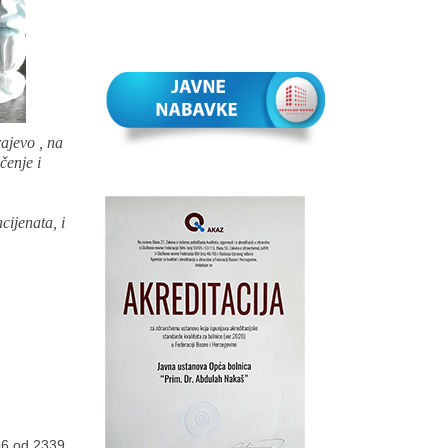
ajevo , na
čenje i
cijenata, i
36 od 2339