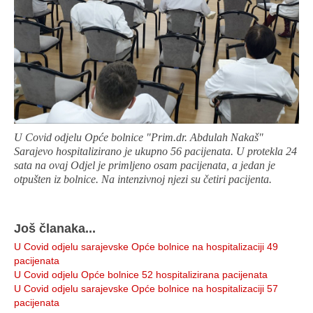
U Covid odjelu Opće bolnice "Prim.dr. Abdulah Nakaš"
Sarajevo hospitalizirano je ukupno 56 pacijenata. U protekla 24
sata na ovaj Odjel je primljeno osam pacijenata, a jedan je
otpušten iz bolnice. Na intenzivnoj njezi su četiri pacijenta.
Još članaka...
U Covid odjelu sarajevske Opće bolnice na hospitalizaciji 49
pacijenata
U Covid odjelu Opće bolnice 52 hospitalizirana pacijenata
U Covid odjelu sarajevske Opće bolnice na hospitalizaciji 57
pacijenata