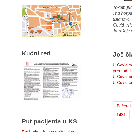
Tokom juč
, na hospi
ustanove. 
Covid trij
Jutrošnje 
Kućni red
Još čl
U Covid o
prethodni
U Covid od
U Covid od
Početak
1431
Put pacijenta u KS
Pružanje zdravstvenih usluga