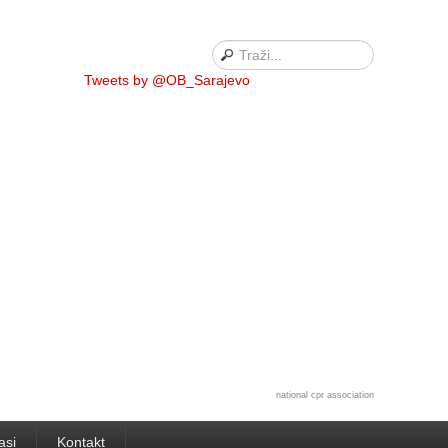
Tweets by @OB_Sarajevo
national cpr association
asi
Kontakt