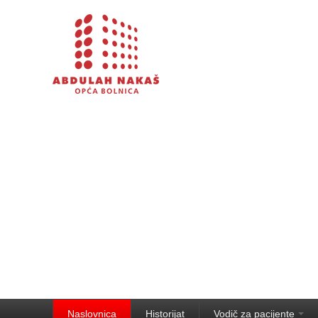
Naslovnica
Historijat
Vodič za pacijente