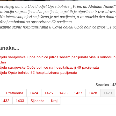
erašnjeg dana u Covid odjel Opće bolnice „Prim. dr. Abdulah Nakaš“
talizaciju su primljena dva pacijenta, a pet ih je otpušteno iz ove zdrav
Na intenzivnoj njezi smješteno je pet pacijenta, a za protekla dva dana
ažnoj ambulanti su opservirana 62 pacijenta.
ukupno stanje hospitaliziranih u Covid odjelu Opće bolnice iznosi 51 pa
anaka...
djelu sarajevske Opće bolnice jutros sedam pacijenata više u odnodu n
 dan
jelu sarajevske Opće bolnice na hospitalizaciji 49 pacijenata
jelu Opće bolnice 52 hospitalizirana pacijenata
Stranica 14
Prethodna
1424
1425
1426
1427
1428
1429
1432
1433
Sljedeća
Kraj