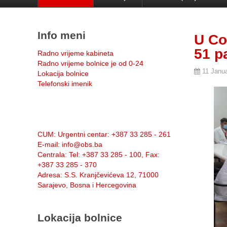
Info meni
U Co
51 p
Radno vrijeme kabineta
Radno vrijeme bolnice je od 0-24
11 Janu
Lokacija bolnice
Telefonski imenik
Info:
CUM
: Urgentni centar: +387 33 285 - 261
E-mail
: info@obs.ba
Centrala
: Tel: +387 33 285 - 100, Fax:
+387 33 285 - 370
Adresa
: S.S. Kranjčevićeva 12, 71000
Sarajevo, Bosna i Hercegovina
Lokacija bolnice