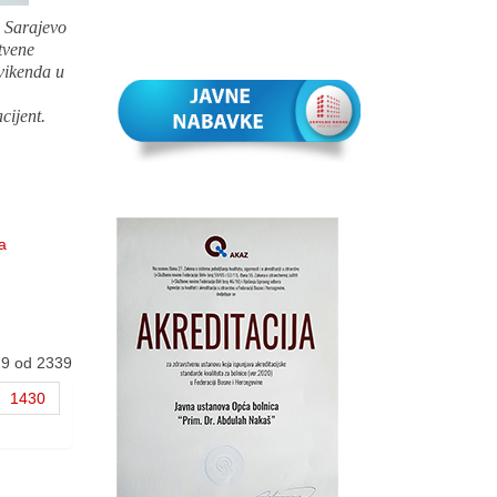
 Sarajevo
stvene
 vikenda u
cijent.
a
29 od 2339
1430