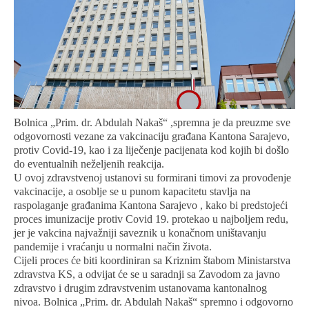
Bolnica „Prim. dr. Abdulah Nakaš“ ,spremna je da preuzme sve
odgovornosti vezane za vakcinaciju građana Kantona Sarajevo,
protiv Covid-19, kao i za liječenje pacijenata kod kojih bi došlo
do eventualnih neželjenih reakcija.
U ovoj zdravstvenoj ustanovi su formirani timovi za provođenje
vakcinacije, a osoblje se u punom kapacitetu stavlja na
raspolaganje građanima Kantona Sarajevo , kako bi predstojeći
proces imunizacije protiv Covid 19. protekao u najboljem redu,
jer je vakcina najvažniji saveznik u konačnom uništavanju
pandemije i vraćanju u normalni način života.
Cijeli proces će biti koordiniran sa Kriznim štabom Ministarstva
zdravstva KS, a odvijat će se u saradnji sa Zavodom za javno
zdravstvo i drugim zdravstvenim ustanovama kantonalnog
nivoa. Bolnica „Prim. dr. Abdulah Nakaš“ spremno i odgovorno