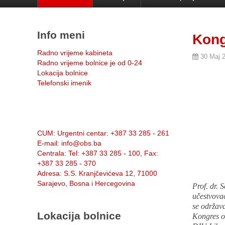
Info meni
Kong
Radno vrijeme kabineta
30 Maj 
Radno vrijeme bolnice je od 0-24
Lokacija bolnice
Telefonski imenik
Info:
CUM
: Urgentni centar: +387 33 285 - 261
E-mail
: info@obs.ba
Centrala
: Tel: +387 33 285 - 100, Fax:
+387 33 285 - 370
Adresa
: S.S. Kranjčevićeva 12, 71000
Sarajevo, Bosna i Hercegovina
Prof. dr. 
učestvovać
se održav
Lokacija bolnice
Kongres or