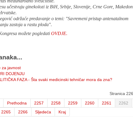
tas međunarodno sveučilište.
u učestvuju ginekolozi iz BiH, Srbije, Slovenije, Crne Gore, Makedoni
Hrvatske.
tbegović održaće predavanje o temi: "Savremeni pristup antenatalnom
nju zastoja u rastu ploda".
ongresa možete pogledati
OVDJE.
anaka...
 za javnost
RI DOJENJU
TIČKA FAZA - Šta svaki medicinski tehničar mora da zna?
Stranica 22
Prethodna
2257
2258
2259
2260
2261
2262
2265
2266
Sljedeća
Kraj