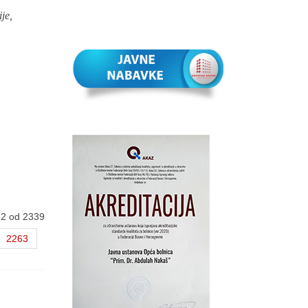
je,
62 od 2339
2263