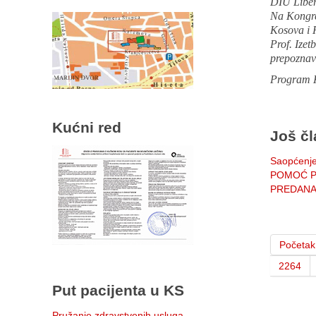
DIU Liber
Na Kongres
Kosova i 
Prof. Ize
prepoznava
Program K
Kućni red
Još čl
Saopćenje
POMOĆ P
PREDANALI
Početak
2264
Put pacijenta u KS
Pružanje zdravstvenih usluga