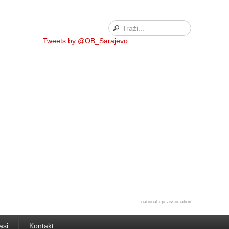
Tweets by @OB_Sarajevo
national cpr association
asi
Kontakt