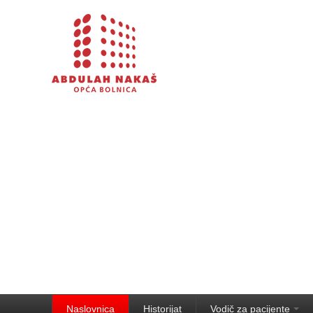
Naslovnica
Historijat
Vodič za pacijente