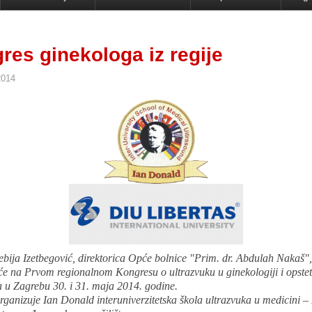
res ginekologa iz regije
2014
Sebija Izetbegović, direktorica Opće bolnice "Prim. dr. Abdulah Nakaš",
e na Prvom regionalnom Kongresu o ultrazvuku u ginekologiji i opstetri
a u Zagrebu 30. i 31. maja 2014. godine.
ganizuje Ian Donald interuniverzitetska škola ultrazvuka u medicini –