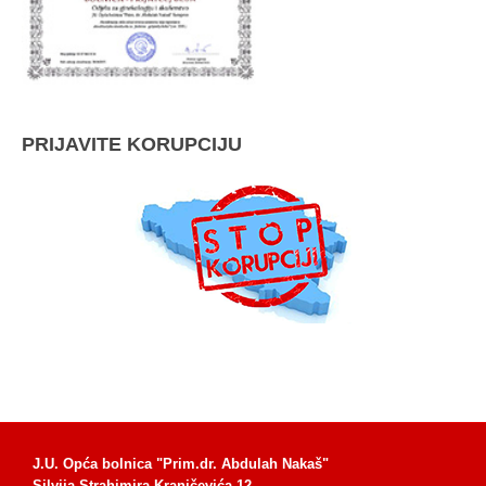
PRIJAVITE KORUPCIJU
J.U. Opća bolnica "Prim.dr. Abdulah Nakaš"
Silvija Strahimira Kranjčevića 12