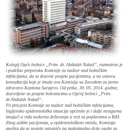
Kolegij Opće bolnice „Prim. dr. Abdulah Nakaš“, razmatrao je
i podržao preporuku Komisije za nadzor nad bolničkim
infekcijama, da se dozvole posjete pacijentima, a na osnovu
konsultacija koje je imala ova Komisija sa Zavodom za javno
zdravstvo Kantona Sarajevo.
Od petka, 30. 05. 2014. godine,
dozvoljene su posjete bolesnicima u Općoj bolnici „Prim.
dr.Abdulah Nakaš“.
Po procjeni Komisije za nadzor nad bolničkim infekcijama,
higijensko epidemiološka situacija općenito je i dalje nesigurna
imajući u vidu nedavna dešavanja u vezi sa poplavama u BiH.
Zbog zaštite pacijenata, u epidemiološkom smislu, Komisija
apelira da se posjete ograniče na maksimalno dvije osobe za