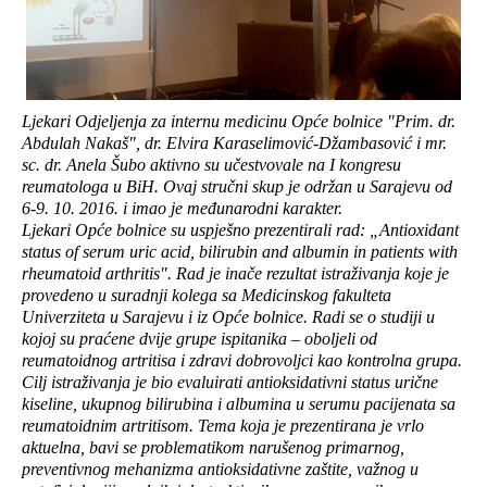
Ljekari Odjeljenja za internu medicinu Opće bolnice "Prim. dr.
Abdulah Nakaš", dr. Elvira Karaselimović-Džambasović i mr.
sc. dr. Anela Šubo aktivno su učestvovale na I kongresu
reumatologa u BiH. Ovaj stručni skup je održan u Sarajevu od
6-9. 10. 2016. i imao je međunarodni karakter.
Ljekari Opće bolnice su uspješno prezentirali rad: „Antioxidant
status of serum uric acid, bilirubin and albumin in patients with
rheumatoid arthritis". Rad je inače rezultat istraživanja koje je
provedeno u suradnji kolega sa Medicinskog fakulteta
Univerziteta u Sarajevu i iz Opće bolnice. Radi se o studiji u
kojoj su praćene dvije grupe ispitanika – oboljeli od
reumatoidnog artritisa i zdravi dobrovoljci kao kontrolna grupa.
Cilj istraživanja je bio evaluirati antioksidativni status urične
kiseline, ukupnog bilirubina i albumina u serumu pacijenata sa
reumatoidnim artritisom. Tema koja je prezentirana je vrlo
aktuelna, bavi se problematikom narušenog primarnog,
preventivnog mehanizma antioksidativne zaštite, važnog u