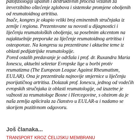
patofiziologiji upalnih i destruktivnih procesa vezanih za
ireverzibilno oštećenje zglobova i sistemske promjene oboljenih
od reumatoidnog artritisa.
Inače, kongres je okupio veliki broj eminentnih stručnjaka iz
zemlje i regiona. Prezentovane su novosti u dijagnostici i
liječenju reumatoloških oboljenja, sa posebnim akcentom na
najaktuelnije preporuke za liječenje reumatoidnog artritisa i
osteoporoze. Na kongresu su prezentirane i aktuelne teme iz
oblasti pedijatrijske reumatologije.
Pored ostalih predavanje je održala i prof. dr. Ruxandra Maria
Ionescu, aktuelni sekretar Evropske lige u borbi protiv
reumatizma (The European League Against Rheumatism,
EULAR). Ona je prezentirala najnovije smjernice u liječenju
psorijatičnog artritisa. Dolazak prof. Ionescu, jednog od vodećih
evropskih stručnjaka iz oblasti reumatologije, od izuzetne je
važnosti za reumatologe Bosne i Hercegovine, s obzirom da je
naša zemlja aplicirala za članstvo u EULAR-u i nadamo se
skorijem pozitivnom odgovoru.
Još članaka...
TRANSPORT KROZ ĆELIJSKU MEMBRANU