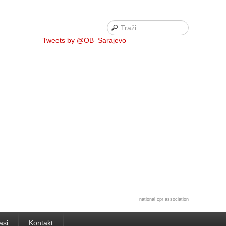
Tweets by @OB_Sarajevo
national cpr association
asi
Kontakt