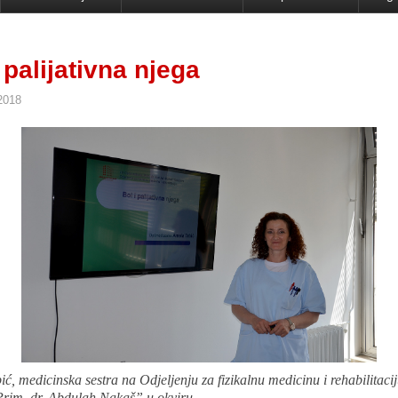
 palijativna njega
2018
ć, medicinska sestra na Odjeljenju za fizikalnu medicinu i rehabilitac
Prim. dr. Abdulah Nakaš”,u okviru