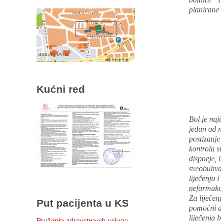
planirane 
Kućni red
Bol je naj
jedan od n
postizanje
kontrola s
dispneje, 
sveobuhvat
liječenju 
nefarmakol
Za liječen
Put pacijenta u KS
pomoćni an
liječenja 
Pružanje zdravstvenih usluga