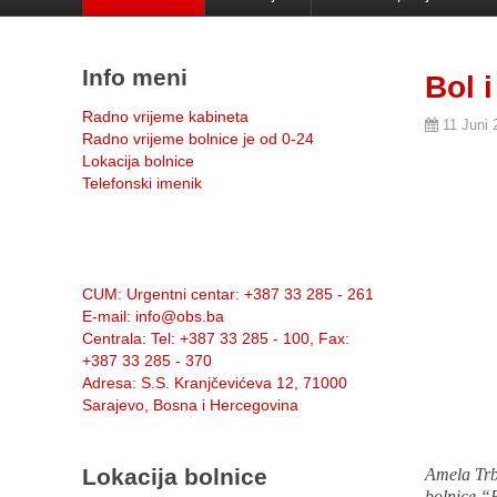
Info meni
Bol i
Radno vrijeme kabineta
11 Juni 
Radno vrijeme bolnice je od 0-24
Lokacija bolnice
Telefonski imenik
Info:
CUM
: Urgentni centar: +387 33 285 - 261
E-mail
: info@obs.ba
Centrala
: Tel: +387 33 285 - 100, Fax:
+387 33 285 - 370
Adresa
: S.S. Kranjčevićeva 12, 71000
Sarajevo, Bosna i Hercegovina
Lokacija bolnice
Amela Trbi
bolnice “