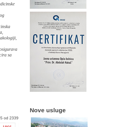
edicinske
vog
cinska
a,
akologiji,
 osigurava
cira sa
Nove usluge
65 od 2339
1866