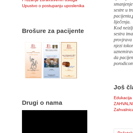
smanjenje 
Upustvo o postupanju uposlenika
sestre u t
pacijenta,
liječenja.
Kod neizlj
Brošure za pacijente
sestra ima
provjrava 
njezi toko
uznemirava
da pacijen
porodicom,
Još čl
Edukacija
Drugi o nama
ZAHVALN
Zahvalnic
Početak