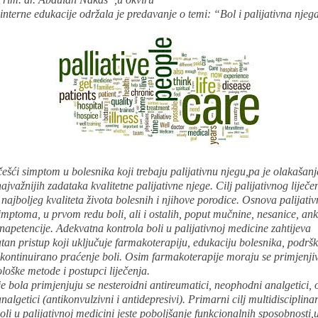
interne edukacije održala je predavanje o temi: “Bol i palijativna njeg
češći simptom u bolesnika koji trebaju palijativnu njegu,pa je olakašanj
ajvažnijih zadataka kvalitetne palijativne njege. Cilj palijativnog liječen
 najboljeg kvaliteta života bolesnih i njihove porodice. Osnova palijativ
imptoma, u prvom redu boli, ali i ostalih, poput mučnine, nesanice, ank
inapetencije. Adekvatna kontrola boli u palijativnoj medicine zahtijeva
an pristup koji uključuje farmakoterapiju, edukaciju bolesnika, podrš
i kontinuirano praćenje boli. Osim farmakoterapije moraju se primjenjiv
oške metode i postupci liječenja.
je bola primjenjuju se nesteroidni antireumatici, neophodni analgetici, o
algetici (antikonvulzivni i antidepresivi). Primarni cilj multidisciplin
boli u palijativnoj medicini jeste poboljšanje funkcionalnih sposobnosti,