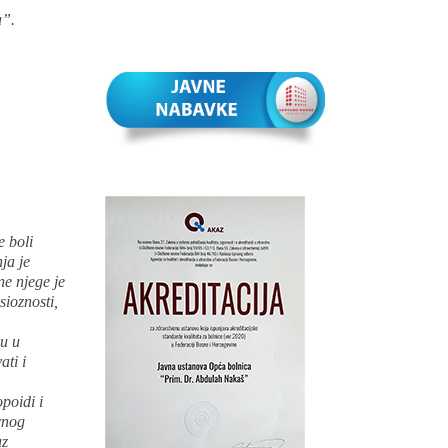
a”.
e boli
ja je
ne njege je
sioznosti,
ku u
ati i
poidi i
arnog
uz