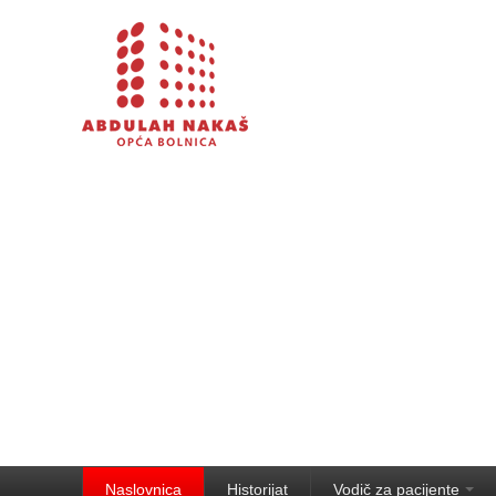
Naslovnica
Historijat
Vodič za pacijente