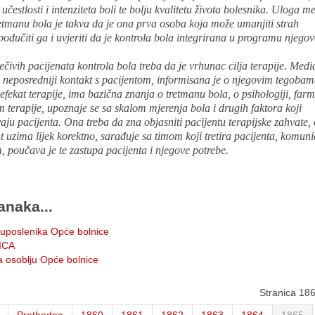
učestlosti i intenziteta boli te bolju kvalitetu života bolesnika. Uloga m
retmanu bola je takva da je ona prva osoba koja može umanjiti strah
podučiti ga i uvjeriti da je kontrola bola integrirana u programu njego
ečivih pacijenata kontrola bola treba da je vrhunac cilja terapije. Medi
 neposredniji kontakt s pacijentom, informisana je o njegovim tegobam
efekat terapije, ima bazična znanja o tretmanu bola, o psihologiji, farm
m terapije, upoznaje se sa skalom mjerenja bola i drugih faktora koji
ju pacijenta. Ona treba da zna objasniti pacijentu terapijske zahvate,
t uzima lijek korektno, sarađuje sa timom koji tretira pacijenta, komuni
 poučava je te zastupa pacijenta i njegove potrebe.
anaka...
 uposlenika Opće bolnice
ICA
a osoblju Opće bolnice
Stranica 18
Prethodna
1860
1861
1862
1863
1864
1865