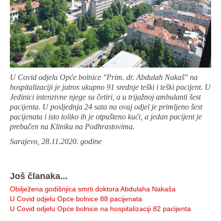
U Covid odjelu Opće bolnice "Prim. dr. Abdulah Nakaš" na
hospitalizaciji je jutros ukupno 91 srednje teški i teški pacijent. U
Jedinici intenzivne njege su četiri, a u trijažnoj ambulanti šest
pacijenta. U posljednja 24 sata na ovaj odjel je primljeno šest
pacijenata i isto toliko ih je otpušteno kući, a jedan pacijent je
prebačen na Kliniku na Podhrastovima.
Sarajevo, 28.11.2020. godine
Još članaka...
Obilježena godišnjica smrti doktora Abdulaha Nakaša
U Covid odjelu Opće bolnice 88 pacijenata
U Covid odjelu Opće bolnice na hospitalizaciji 82 pacijenta