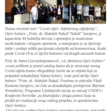
Danas otvoreni novi “Covid odjel –Infektivnog odjeljenja“,
Opće bolnice „Prim. dr. Abdulah Nakaš“Nakaš" Sarajevo, je
kapaciteta 44 bolnička kreveta i opremljen je modernom
medicinskom i drugom opremom, a namijenjen je za liječenje
lakše i srednje teških pacijenata oboljelih od koronavirusa. Kada
prođe Covid-19 tu će liječiti bolesnici od drugih zaraznih bolesti.
Prof. dr. Ismet Gavrankapetanović, v.d. direktora Opće bolnice“
,ovom prilikom je pored ostalog kazao da je otvaranje novog
Covid odjela kruna višegodišnje borbe da se objekti koji su
pripadali nekadašnjoj Vojnoj bolnici, vrate pod okrilje Opće
bolnice "Prim. dr. Abdulah Nakaš. Posebna se zahvalio Vladi
Kantona Sarajevo, na čelu sa dosadašnjim premijerom Mariom
Nenadićem, Programu Ujedinjenih nacija za razvoj( UNDP) i
Kraljevini Norveške ,za finansijsku i drugu pomoć koju su
pružili pri realizacije ovog važnog projekta, te uposlenicima
Opće bolnice.
-Od jula ove godine Opća bolnica preuzima pacijente ,koji traže