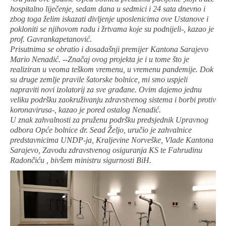
hospitalno liječenje, sedam dana u sedmici i 24 sata dnevno i
zbog toga želim iskazati divljenje uposlenicima ove Ustanove i
pokloniti se njihovom radu i žrtvama koje su podnijeli-, kazao je
prof. Gavrankapetanović.
Prisutnima se obratio i dosadašnji premijer Kantona Sarajevo
Mario Nenadić. --Značaj ovog projekta je i u tome što je
realiziran u veoma teškom vremenu, u vremenu pandemije. Dok
su druge zemlje pravile šatorske bolnice, mi smo uspjeli
napraviti novi izolatorij za sve građane. Ovim dajemo jednu
veliku podršku zaokruživanju zdravstvenog sistema i borbi protiv
koronavirusa-, kazao je pored ostalog Nenadić.
U znak zahvalnosti za pruženu podršku predsjednik Upravnog
odbora Opće bolnice dr. Sead Željo, uručio je zahvalnice
predstavnicima UNDP-ja, Kraljevine Norveške, Vlade Kantona
Sarajevo, Zavodu zdravstvenog osiguranja KS te Fahrudinu
Radončiću , bivšem ministru sigurnosti BiH.