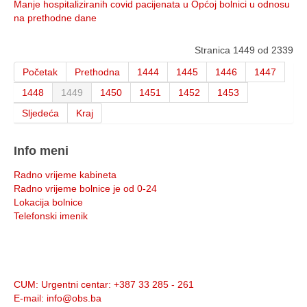
Manje hospitaliziranih covid pacijenata u Općoj bolnici u odnosu
na prethodne dane
Stranica 1449 od 2339
Početak
Prethodna
1444
1445
1446
1447
1448
1449
1450
1451
1452
1453
Sljedeća
Kraj
Info meni
Radno vrijeme kabineta
Radno vrijeme bolnice je od 0-24
Lokacija bolnice
Telefonski imenik
Info:
CUM
: Urgentni centar: +387 33 285 - 261
E-mail
: info@obs.ba