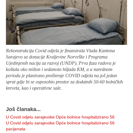
Rekonstrukciju Covid odjela je finansirala Vlada Kantona
Sarajevo uz donacije Kraljevine Norveške i Programa
Ujedinjenih nacija za razvoj (UNDP). Prva faza radova je
koštala oko milion i sedamsto hiljada KM, a u narednom
periodu je planirano proširenje COVID odjela na još jedan
sprat gdje bi se osposobio prostor za dodatnih 50-60 bolničkih
kreveta, kao i operativne sale.
Još članaka...
U Covid odjelu sarajevske Opće bolnice hospitalizirano 56
U Covid odjelu sarajevske Opće bolnice hospitalizirano 56
pacijenata