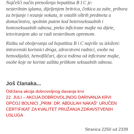
Najčešći način prenošenja hepatitisa B I C je:
nesterilnim iglama, dijeljenjem britvica, četkica za zube, pribora
za brijanje i rezanje nokata, te ostalih oštrih predmeta u
domaćinstvu, spolnim putem kod heteroseksualnih i
homoseksualnih odnosa, preko inficirane majke na dijete,
tetoviranjem ako se radi nesterilnom opremom.
Riziku od oboljevanja od hepatitisa B i C najviše su izloženi:
intravenski korisnici droga, zdravstveni radnici, osobe na
hemodijalizi, hemofiličari, djeca rođena od inficirane majke,
osobe koje ne koriste zaštitu prilikom seksualnih odnosa.
Još članaka...
Održana akcija dobrovoljnog davanja krvi
22. JULI – AKCIJA DOBROVOLJNOG DARIVANJA KRVI
OPĆOJ BOLNICI „PRIM. DR. ABDULAH NAKAŠ“ URUČEN
CERTIFIKAT ZA KVALITET PRUŽANJA ZDRAVSTVENIH
USLUGA
Stranica 2250 od 2339