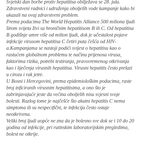
Svjetski dan borbe protiv hepatitisa obilježava se 28. jula.
Zdravstveni radnici i udruženja oboljelih vode kampanje kako bi
ukazali na ovaj zdravstveni problem.
Prema podacima The World Hepatitis Alliance 500 miliona ljudi
širom svijeta živi sa hroničnim hepatitisom B ili C. Od hepatitisa
B godišnje umre više od milion ljudi, dok je učestalost pojave
infekcije virusom hepatitisa C četiri puta češća od HIV-
a.Kampanjama se nastoji podići svijest o hepatitisu kao o
rastućem globalnom problemu te načinu prijenosa virusa,
faktorima rizika, potrebi testiranja, pravovremenog otkrivanja
kao i liječenja virusnih hepatitisa. Virusni hepatitis često prelazi
u cirozu i rak jetre.
U Bosni i Hercegovini, prema epidemiološkim podacima, raste
broj inficiranih virusnim hepatitisima, a ono što je
zabrinjavajuće jeste da većina oboljelih nisu svjesni svoje
bolesti. Razlog tome je najčešće što akutni hepatitis C nema
simptoma ili su nespecifični, te infekcija često ostaje
neotkrivena.
Veliki broj ljudi uopće ne zna da je bolesno sve dok se i 10 do 20
godina od infekcije, pri rutinskim laboratorijskim pregledima,
bolest ne otkrije.