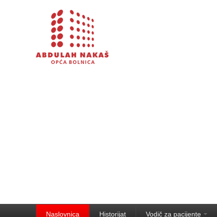
Naslovnica
Historijat
Vodič za pacijente