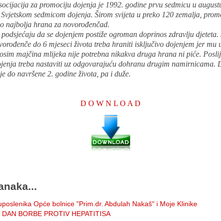
socijacija za promociju dojenja je 1992. godine prvu sedmicu u august
a Svjetskom sedmicom dojenja. Širom svijeta u preko 120 zemalja, prom
ao najbolja hrana za novorođenčad.
 podsjećaju da se dojenjem postiže ogroman doprinos zdravlju djeteta.
orođenče do 6 mjeseci života treba hraniti isključivo dojenjem jer mu 
osim majčina mlijeka nije potrebna nikakva druga hrana ni piće. Poslij
ojenja treba nastaviti uz odgovarajuću dohranu drugim namirnicama. 
e do navršene 2. godine života, pa i duže.
D O W N L O A D
anaka...
poslenika Opće bolnice "Prim.dr. Abdulah Nakaš" i Moje Klinike
 DAN BORBE PROTIV HEPATITISA