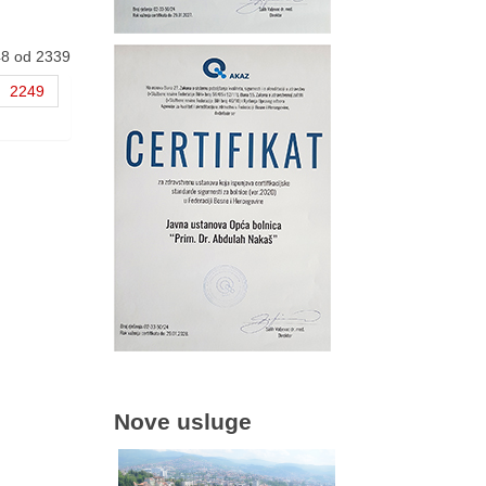
48 od 2339
2249
Nove usluge