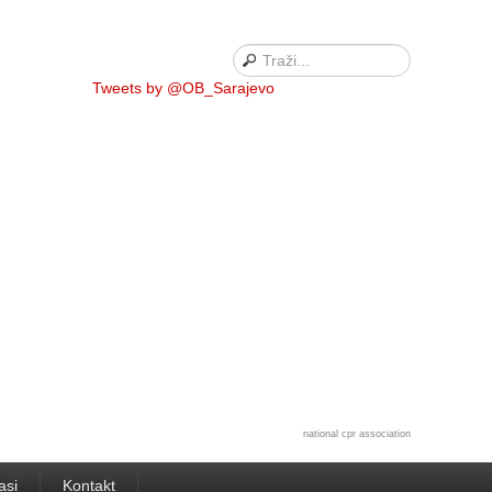
Tweets by @OB_Sarajevo
national cpr association
asi
Kontakt