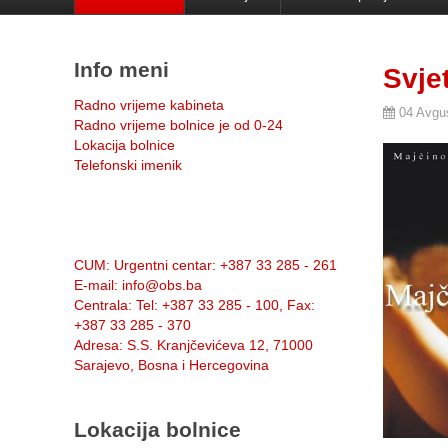
Info meni
Svje
Radno vrijeme kabineta
04 Avgu
Radno vrijeme bolnice je od 0-24
Lokacija bolnice
Telefonski imenik
Info:
CUM
: Urgentni centar: +387 33 285 - 261
E-mail
: info@obs.ba
Centrala
: Tel: +387 33 285 - 100, Fax:
+387 33 285 - 370
Adresa
: S.S. Kranjčevićeva 12, 71000
Sarajevo, Bosna i Hercegovina
Lokacija bolnice