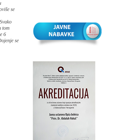
u
oviše se
 Svako
u tom
e 6
Dojenje se