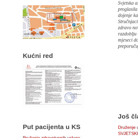
Svjetska a
proglasil
dojenje k
Stručnjaci
zdravo nov
razdoblju 
mjeseci d
preporučuj
Kućni red
Još čl
Put pacijenta u KS
Druženje u
SVJETSKI
Pružanje zdravstvenih usluga