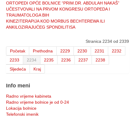
ORTOPEDI OPĆE BOLNICE “PRIM.DR. ABDULAH NAKAŠ”
UČESTVOVALI NA PRVOM KONGRESU ORTOPEDA I
TRAUMATOLOGA BIH
KINEZITERAPIJA KOD MORBUS BECHTEREWA ILI
ANKILOZIRAJUĆEG SPONDILITISA
Stranica 2234 od 2339
Početak
Prethodna
2229
2230
2231
2232
2233
2234
2235
2236
2237
2238
Sljedeća
Kraj
Info meni
Radno vrijeme kabineta
Radno vrijeme bolnice je od 0-24
Lokacija bolnice
Telefonski imenik