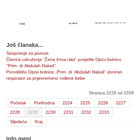
Još članaka...
Saopćenje za javnost
Članice udruženja “Žena žrtva rata” posjetile Opću bolnicu
“Prim. dr.Abdulah Nakaš”
Porodilištu Opće bolnice „Prim. dr. Abdulah Nakaš“ doniran
respirator za prijevremeno rođene bebe
Stranica 2229 od 2339
Početak
Prethodna
2224
2225
2226
2227
2228
2229
2230
2231
2232
2233
Sljedeća
Kraj
Info meni