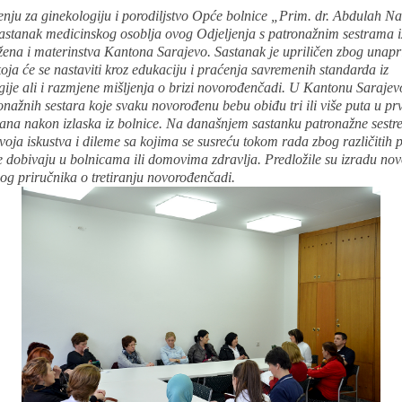
enju za ginekologiju i porodiljstvo Opće bolnice „Prim. dr. Abdulah N
sastanak medicinskog osoblja ovog Odjeljenja s patronažnim sestrama 
 žena i materinstva Kantona Sarajevo. Sastanak je upriličen zbog unapr
oja će se nastaviti kroz edukaciju i praćenja savremenih standarda iz
ije ali i razmjene mišljenja o brizi novorođenčadi. U Kantonu Sarajev
onažnih sestara koje svaku novorođenu bebu obiđu tri ili više puta u pr
ana nakon izlaska iz bolnice. Na današnjem sastanku patronažne sestre
svoja iskustva i dileme sa kojima se susreću tokom rada zbog različitih
e dobivaju u bolnicama ili domovima zdravlja. Predložile su izradu no
og priručnika o tretiranju novorođenčadi.