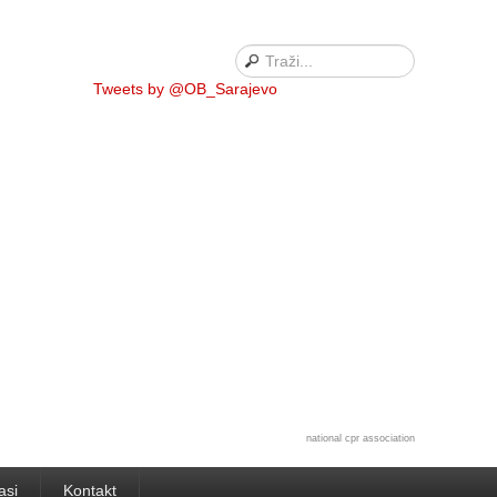
Tweets by @OB_Sarajevo
national cpr association
asi
Kontakt