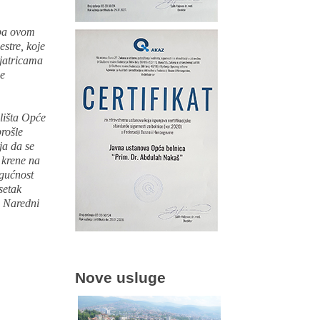
epa ovom
estre, koje
ijatricama
se
lišta Opće
prošle
ja da se
 krene na
ogućnost
setak
. Naredni
Nove usluge