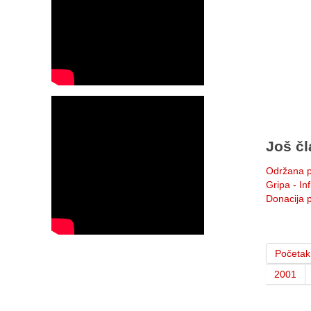
Još čl
Održana p
Gripa - In
Donacija p
Početak
2001