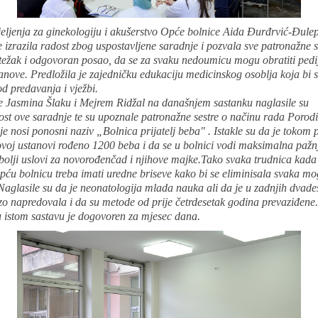
jeljenja za ginekologiju i akušerstvo Opće bolnice Aida Đurđrvić-Đul
e izrazila radost zbog uspostavljene saradnje i pozvala sve patronažne s
 težak i odgovoran posao, da se za svaku nedoumicu mogu obratiti ped
anove. Predložila je zajedničku edukaciju medicinskog osoblja koja bi 
od predavanja i vježbi.
ce Jasmina Šlaku i Mejrem Ridžal na današnjem sastanku naglasile su
st ove saradnje te su upoznale patronažne sestre o načinu rada Porodi
je nosi ponosni naziv „Bolnica prijatelj beba" . Istakle su da je tokom 
ovoj ustanovi rođeno 1200 beba i da se u bolnici vodi maksimalna pažn
 bolji uslovi za novorođenčad i njihove majke.Tako svaka trudnica kada
pću bolnicu treba imati uredne briseve kako bi se eliminisala svaka m
 Naglasile su da je neonatologija mlada nauka ali da je u zadnjih dvade
zo napredovala i da su metode od prije četrdesetak godina prevaziđene
u istom sastavu je dogovoren za mjesec dana.