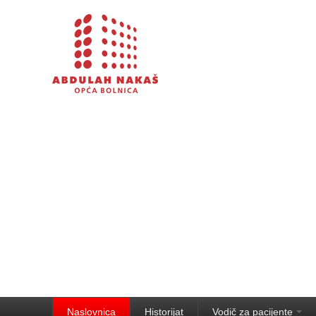
Naslovnica
Historijat
Vodič za pacijente