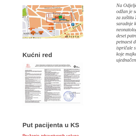
Na Odjelj
odžan je 
za zaštitu
saradnje k
neonatolog
deset patr
petnaest d
ispričale 
koje majk
Kućni red
ujednačen
Put pacijenta u KS
Pružanje zdravstvenih usluga