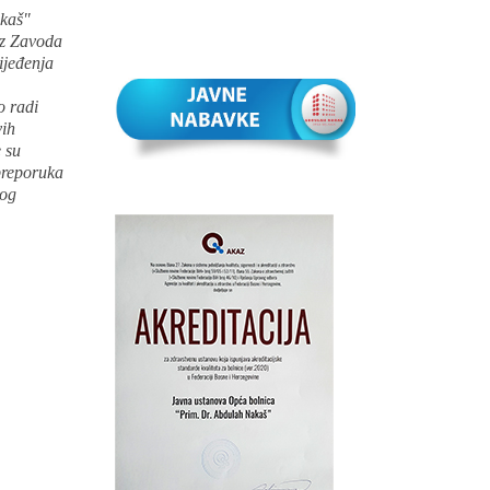
akaš"
iz Zavoda
ijeđenja
o radi
vih
 su
 preporuka
vog