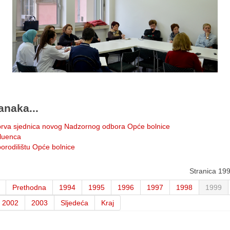
anaka...
rva sjednica novog Nadzornog odbora Opće bolnice
fluenca
orodilištu Opće bolnice
Stranica 19
Prethodna
1994
1995
1996
1997
1998
1999
2002
2003
Sljedeća
Kraj