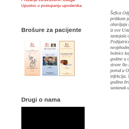
Upustvo o postupanju uposlenika
Šefica Od
prilikom j
obavljaju
Brošure za pacijente
iz ove Ust
sastojala 
Pedijatri
neophodno
bolnice ko
godine u 
stvore što
porod u O
infekcija.
godina br
sastanak 
Drugi o nama