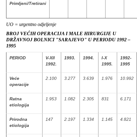
Primljeni/Tretirani
UO = urgentno odjeljenje
BROJ VEĆIH OPERACIJA I MALE HIRURGIJE U
DRŽAVNOJ BOLNICI "SARAJEVO" U PERIODU 1992 –
1995
PERIOD
V-XII
1993.
1994.
I-X
1992-
1992.
1995.
1995
Veće
2.100
3.277
3.639
1.976
10.992
operacije
Ratna
1.953
1.082
2.305
831
6.171
etiologija
Prirodna
147
2.197
1.334
1.145
4.821
etiologija