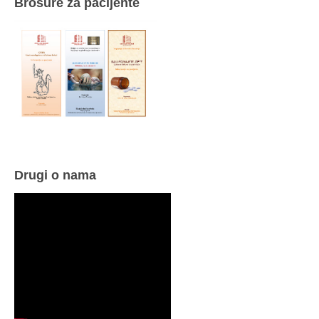
Brošure za pacijente
Drugi o nama