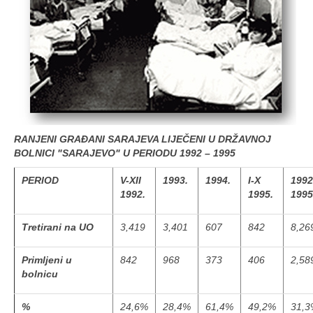
RANJENI GRAĐANI SARAJEVA LIJEČENI U DRŽAVNOJ
BOLNICI "SARAJEVO" U PERIODU 1992 – 1995
PERIOD
V-XII
1993.
1994.
I-X
1992
1992.
1995.
1995
Tretirani na UO
3,419
3,401
607
842
8,26
Primljeni u
842
968
373
406
2,58
bolnicu
%
24,6%
28,4%
61,4%
49,2%
31,3