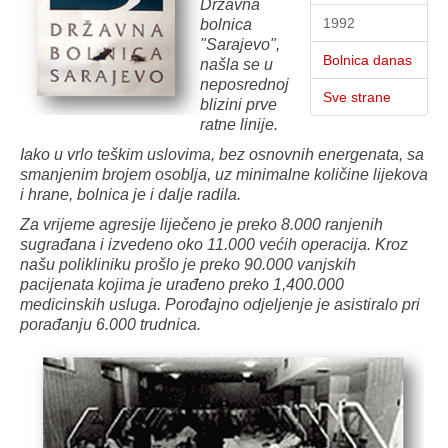
Državna
1992
bolnica
"Sarajevo",
Bolnica danas
našla se u
neposrednoj
Sve strane
blizini prve
ratne linije.
Iako u vrlo teškim uslovima, bez osnovnih energenata, sa
smanjenim brojem osoblja, uz minimalne količine lijekova
i hrane, bolnica je i dalje radila.
Za vrijeme agresije liječeno je preko 8.000 ranjenih
sugrađana i izvedeno oko 11.000 većih operacija. Kroz
našu polikliniku prošlo je preko 90.000 vanjskih
pacijenata kojima je urađeno preko 1,400.000
medicinskih usluga. Porođajno odjeljenje je asistiralo pri
porađanju 6.000 trudnica.