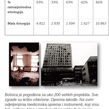
%
93%
33%
63%
42%
56%
ratna/prirodna
etiologija
Mala hirurgija
4.812
2.830
1.594
1.627
10.863
Bolnica je pogođena sa oko 200 velikih projektila. Sve
zgrade su teško oštećene. Oprema takođe. Na svim
odjeljenjima medicinska oprema i instrumenti, koji nisu