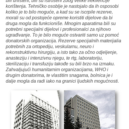
bili uništeni, bili su istrošeni zbog velike frekvencije
korištenja. Tehničko osoblje je nastojalo da ih osposobi
koliko je to bilo moguće, a kad su se iscrpile rezerve,
morali su od postojeće opreme koristiti dijelove da bi
druga mogla da funkcioniše. Mnogim aparatima bili su
potrebni specijalni dijelovi i profesionalci za njihovo
ugrađivanje. To je bilo moguće ostvariti samo uz pomoć
donatorskih organizacija. Rezerve specijalnih materijalia
potrebnih za ortopediju, veskularnu, neuro i
rekonstruktivnu hirurgiju, a isto tako za očno odjeljenje,
anasteziju i intenzivnu njegu, te rtg, laboratoriju,
sterilizaciju i transfuziju takođe su bili brzo na izmaku.
Zahvaljujući humanitarnim organizacijama, WHO i
drugim donatorima, te vlastitim snagama, bolnica je i
dalje mogla da radi iako na granici ljudskih mogućnosti.