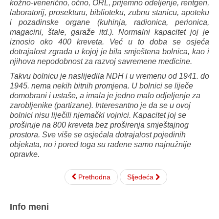
kožno-venerično, očno, ORL, prijemno odeljenje, rentgen,
laboratorij, prosekturu, biblioteku, zubnu stanicu, apoteku
i pozadinske organe (kuhinja, radionica, perionica,
magacini, štale, garaže itd.). Normalni kapacitet joj je
iznosio oko 400 kreveta. Već u to doba se osjeća
dotrajalost zgrada u kojoj je bila smještena bolnica, kao i
njihova nepodobnost za razvoj savremene medicine.
Takvu bolnicu je naslijedila NDH i u vremenu od 1941. do
1945. nema nekih bitnih promjena. U bolnici se liječe
domobrani i ustaše, a imala je jedno malo odjeljenje za
zarobljenike (partizane). Interesantno je da se u ovoj
bolnici nisu liječili njemački vojnici. Kapacitet joj se
proširuje na 800 kreveta bez proširenja smještajnog
prostora. Sve više se osjećala dotrajalost pojedinih
objekata, no i pored toga su rađene samo najnužnije
opravke.
Prethodna
Sljedeća
Info meni