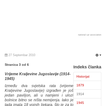
national cpr association
27 Septembar 2010
Stranica 3 od 6
Indeks članka
Vrijeme Kraljevine Jugoslavije (1914-
Historijat
1945)
1879
Između dva svjetska rata (vrijeme
Kraljevine Jugoslavije) izgrađen je još
1914
jedan paviljon, ali u namjeni i ulozi
bolnice bitno se ništa nemijenja. Iako je
1945
tada imala 18 vojnih ljekara, što je za to