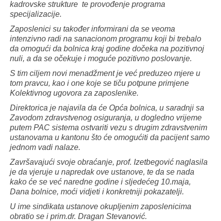
kadrovske strukture te provođenje programa
specijalizacije.
Zaposlenici su također informirani da se veoma
intenzivno radi na sanacionom programu koji bi trebalo
da omogući da bolnica kraj godine dočeka na pozitivnoj
nuli, a da se očekuje i moguće pozitivno poslovanje.
S tim ciljem novi menadžment je već preduzeo mjere u
tom pravcu, kao i one koje se tiču potpune primjene
Kolektivnog ugovora za zaposlenike.
Direktorica je najavila da će Opća bolnica, u saradnji sa
Zavodom zdravstvenog osiguranja, u dogledno vrijeme
putem PAC sistema ostvariti vezu s drugim zdravstvenim
ustanovama u kantonu što će omogućiti da pacijent samo
jednom vadi nalaze.
Završavajući svoje obraćanje, prof. Izetbegović naglasila
je da vjeruje u napredak ove ustanove, te da se nada
kako će se već naredne godine i sljedećeg 10.maja,
Dana bolnice, moći vidjeti i konkretniji pokazatelji.
U ime sindikata ustanove okupljenim zaposlenicima
obratio se i prim.dr. Dragan Stevanović.