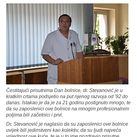
Čestitajući prisutnima Dan bolnice, dr. Stevanović je u
kratkim crtama podsjetio na put njenog razvoja od '92 do
danas. Istakao je da je za 21 godinu postignuto mnogo, te
da su zaposlenici ove bolnice na mnogim profesionalnim
poljima bili začetnici i prvi.
Dr. Stevanović je naglasio da su zaposlenici ove bolnice
uvijek bili jedinstveni kao kolektiv, da su ljudi najveća
vrijednost ove kuće, te je u to ime pozdravio prisutne