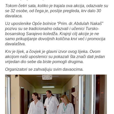
Tokom četiri sata, koliko je trajala ova akcija, odazvale su
se 32 osobe, od čega je, poslije pregleda, krv dalo 30
davalaca.
Uz uposlenike Opće bolnice “Prim. dr. Abdulah Nakaš”
pozivu su se tradicionalno odazvali i učenici Tursko-
bosanskog Sarajevo koledža. Krajnji cilj akcije je ne
samo prikupljanje dovoljnih količina krvi već i promocija
davalaštva.
Krv je lijek, a čovjek je glavni izvor ovog lijeka. Ovom
akcijom naši uposlenici su pokazali šta znači dati jedan
vrijedan dio sebe da biste pomogli drugima.
Organizatori se zahvaljuju svim davaocima.