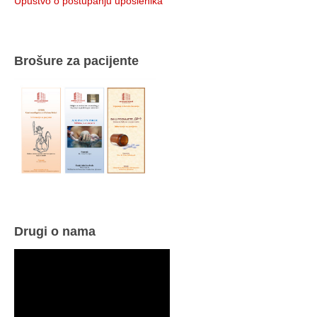
Upustvo o postupanju uposlenika
Brošure za pacijente
Drugi o nama