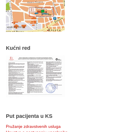
Kućni red
Put pacijenta u KS
Pružanje zdravstvenih usluga