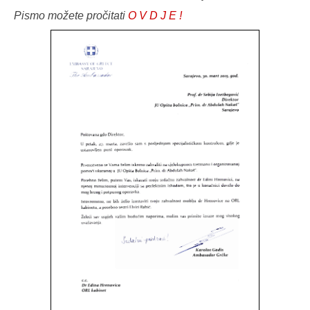
Pismo možete pročitati
O V D J E !