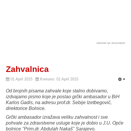
national cpr association
Zahvalnica
01 April 2015
Kreirano: 01 April 2015
Od brojnih pisama zahvale koje stalno dobivamo,
izdvajamo pismo koje je poslao grčki ambasador u BiH
Karlos Gadis, na adresu prof.dr. Sebije Izetbegović,
direktorice Bolnice.
Grčki ambasador izražava
ve
liku zahvalnost i sve
pohvale za zdravstvene usluge koje je dobio u J.U. Opće
bolnice "Prim.dr. Abdulah Nakaš" Sarajevo.