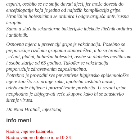
aspirin, osobito se ne smije davati djeci, jer može dovesti do
encefalopatije koja je jedna od najtežih komplikacija gripe.
Hroničnim bolesnicima se ordinira i odgovarajuća antivirusna
terapija.
Samo u slučaju sekundarne bakterijske infekcije liječnik ordinira
i antibiotik.
Osnovna mjera u prevenciji gripe je vakcinacija. Posebno se
preporučuje rizičnim grupama stanovništva, a to su hronični
,srčani, plućni, bubrežni bolesnici, osobe sa diabetes mellitusom
i osobe starije od 65 godina. Također se vakcinacija
preporučuje zdravstvenim zaposlenicima.
Potrebno je provoditi sve preventivne higijensko epidemiološke
mjere kao što su: pranje ruku, upotreba zaštitnih maski,
održavanje higijene i prozračivanje prostorija. U sezoni gripe
neophodno je izbjegavati veće skupove kako bi se zaustavilo
širenje virusa.
Dr. Nina Hrabač, infektolog
Info meni
Radno vrijeme kabineta
Radno vrijeme bolnice je od 0-24