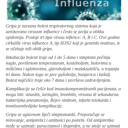
Gripa je zarazna bolest respiratornog sistema koja je
uzrokovana virusom influence i često se javlja u obliku
epidemija. Postoje tri tipa virusa inflence: A, B i C. Ove godine
cirkuliše virus influence A, tip H3N2 koji je genetski mutirao, te
se očekuje teži oblik gripe.
Inkubacija bolesti traje od 1 do 5 dana i simptomi počinju
naglo, povišenom temperaturom, kostoboljom, bolovima u
mišićima i zglobovima, glavoboljom i malaksalošću, u trajanju
tri dana. Nakon toga se jave gušobolja, hunjavica i kašalj.
Bolest najčešće traje oko 7 dana i završava ozdravljenjem.
Komplikacije su češće kod imunokompromitiranih pacijenata, a
mogu biti: sinusitis, laringitis, bronhitis, virusna ili sekundarna
bakterijska pneumonija, Rejov sindrom, infarkt miokarda i
tromboembolijske komplikacije.
Gripa se uglavnom liječi simptomatski. Preporučuje se
mirovanje, antipiretici i antitusici po potrebi. Od antipiretika
može se uzimati: paracetamol i ibuprofen, a ne smije se uzimati