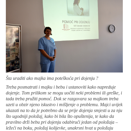
Šta uraditi ako majka ima poteškoća pri dojenju ?
Treba posmatrati i majku i bebu i ustanoviti kako napreduje
dojenje. Tom prilikom se mogu uočiti neki problemi ili greške, i
tada treba pružiti pomoć. Dok se razgovara sa majkom treba
uzeti u obzir njeno iskustvo i mišljenje o problemu. Majci uvijek
ukazati na to da je potrebno da se prije dojenja smjesti u za nju
što ugodniji položaj, kako bi bila što opuštenija, te kako da
pravilno drži bebu pri dojenju odabirući jedan od položaja –
ležeći na boku, položaj kolijevke, unakrsni hvat u položaju