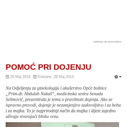
national cpr association
POMOĆ PRI DOJENJU
28 Maj 2014
Kreirano: 28 Maj 2014
Na Odjeljenju za ginekologiju i akušerstvo Opće bolnice
„Prim.dr. Abdulah Nakaš“, medicinska sestra Senada
Selimović, prezentirala je temu o pravilnom dojenju. Ako se
ispravno provodi, dojenje je nezamjenjivo zadovoljstvo i za bebu
i za majku. To je najprirodniji način da majka i dijete zajedno
uživaju stvarajući blisku vezu.