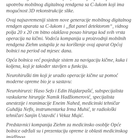
upotrebu
mobilnog digitalnog rendgena sa C-lukom koji ima
mogućnost 3D rekonstrukcije slike.
Ovaj najsavremeniji sistem nove generacije mobilnog digitalnog
rendgen aparata sa C-lukom i „flat panel detektorom“, vidnog
polja 20 x 20 cm bitno olakšava posao hirurga kod svih vrsta
operacija na kičmi. Vodeća kompanija u proizvodnji mobilnih
rendgena Ziehm ustupila je na korištenje ovaj aparat Općoj
bolnici na period od mjesec dana.
Opća bolnica već posjeduje sistem za navigaciju kičme, kuka i
koljena, koji je također stavljen u funkciju.
Neurohiruški tim koji je uradio operacije kičme uz pomoć
moderne opreme bio je u sastavu:
Neurohirurzi: Haso Sefo i Edin Hajdarpašić, subspecijalista
vaskularne hirurgije Namik Hadžiomerović, specijalista
anestezije i reanimacije Eneim Nahed, medicinski tehničar
Guhdija Nefis, instrumentarka Irma Muhić, te radiološki
tehničari Sanjin Ustavdić i Vekaz Mujić.
Predstavnici kompanija Ziehm za medicinsko osoblje Opće
bolnice održali su i prezentaciju opreme iz oblasti medicinskog
imidžinga.