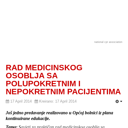
national cpr association
RAD MEDICINSKOG
OSOBLJA SA
POLUPOKRETNIM I
NEPOKRETNIM PACIJENTIMA
17 April 2014
Kreirano: 17 April 2014
Još jedno predavanje realizovano u Općoj bolnici iz plana
kontinuirane edukacije.
Tema:
S
avjeti za praktičan rad medicinskog osoblja sa