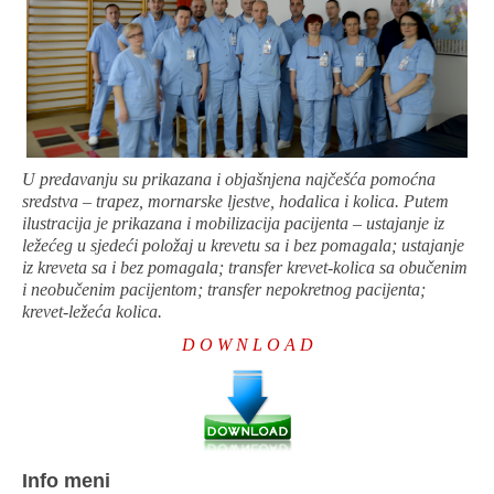
U predavanju su prikazana i objašnjena najčešća pomoćna
sredstva – trapez, mornarske ljestve, hodalica i kolica. Putem
ilustracija je prikazana i mobilizacija pacijenta – ustajanje iz
ležećeg u sjedeći položaj u krevetu sa i bez pomagala; ustajanje
iz kreveta sa i bez pomagala; transfer krevet-kolica sa obučenim
i neobučenim pacijentom; transfer nepokretnog pacijenta;
krevet-ležeća kolica.
D O W N L O A D
Info meni