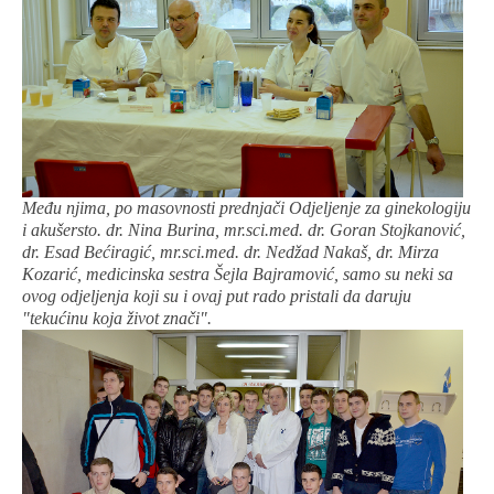
Među njima, po masovnosti prednjači Odjeljenje za ginekologiju
i akušersto. dr. Nina Burina, mr.sci.med. dr. Goran Stojkanović,
dr. Esad Bećiragić, mr.sci.med. dr. Nedžad Nakaš, dr. Mirza
Kozarić, medicinska sestra Šejla Bajramović, samo su neki sa
ovog odjeljenja koji su i ovaj put rado pristali da daruju
"tekućinu koja život znači".