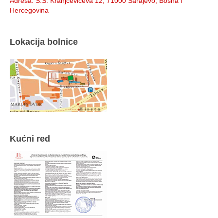
Adresa
: S.S. Kranjčevićeva 12, 71000 Sarajevo, Bosna i
Hercegovina
Lokacija bolnice
Kućni red