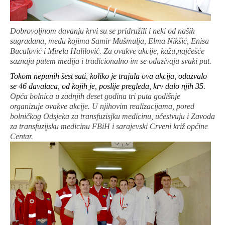
Dobrovoljnom davanju krvi su se pridružili i neki od naših
sugrađana, među kojima Samir Mušmulja, Elma Nikšić, Enisa
Bucalović i Mirela Halilović. Za ovakve akcije, kažu,najčešće
saznaju putem medija i tradicionalno im se odazivaju svaki put.
Tokom nepunih šest sati, koliko je trajala ova akcija, odazvalo
se 46 davalaca, od kojih je, poslije pregleda, krv dalo njih 35.
Opća bolnica u zadnjih deset godina tri puta godišnje
organizuje ovakve akcije. U njihovim realizacijama, pored
bolničkog Odsjeka za transfuzisjku medicinu, učestvuju i Zavoda
za transfuzijsku medicinu FBiH i sarajevski Crveni križ općine
Centar.