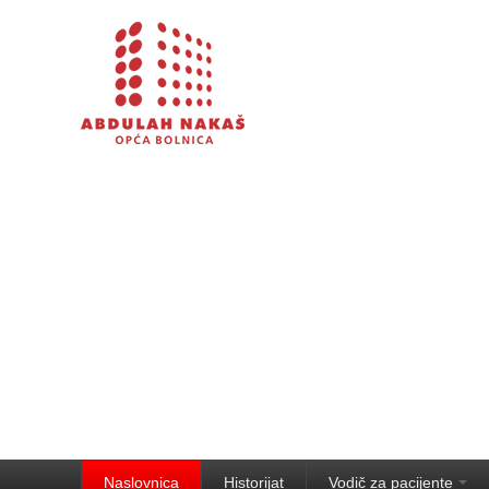
Naslovnica
Historijat
Vodič za pacijente