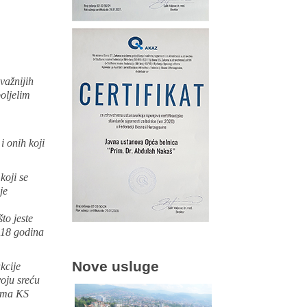
važnijih
boljelim
i onih koji
koji se
je
to jeste
o 18 godina
Nove usluge
kcije
voju sreću
vama KS