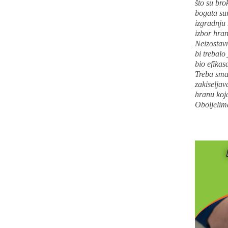
što su bro
bogata sum
izgradnju 
izbor hran
Neizostavn
bi trebalo
bio efikas
Treba sman
zakiseljava
hranu koja
Oboljelima