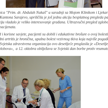
ica "Prim. dr. Abdulah Nakaš" u saradnji sa Mojom Klinikom i Ljeka
ntona Sarajevo, upriličila je još jednu akciju besplatnog pregleda pac
iju vladalo je veliko interesovanje građana. Ultrazvučni pregled zglo
pacijenata.
 i korisne savjete, pacijenti su dobili i edukativne brošure o ovoj bolesti
i artritis je hronična, upalna bolest vezivnog tkiva koja najviše pogađ
Svjetska zdravstvena organizacija ovo desetljeće proglasila je «Desetl
zglobova», a 12. oktobra obilježava se Svjetski dan borbe protiv reuma