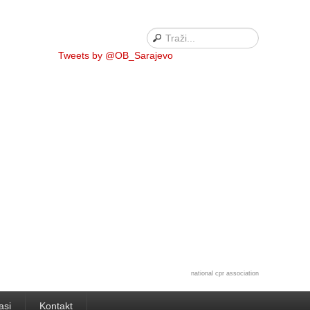
Tweets by @OB_Sarajevo
national cpr association
asi
Kontakt