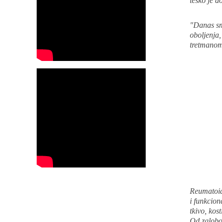
teško je d
"Danas smo
oboljenja,
tretmanom"
Reumatoidn
i funkcio
tkivo, kos
Od zglobov