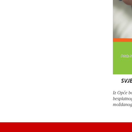
Iz Opće bo
besplatnog
moždanog