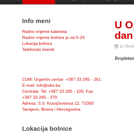
Info meni
U O
Radno vrijeme kabineta
dan 
Radno vrijeme bolnice je od 0-24
Lokacija bolnice
11 Okto
Telefonski imenik
Besplatan
Info:
CUM
: Urgentni centar: +387 33 285 - 261
E-mail
: info@obs.ba
Centrala
: Tel: +387 33 285 - 100, Fax:
+387 33 285 - 370
Adresa
: S.S. Kranjčevićeva 12, 71000
Sarajevo, Bosna i Hercegovina
Lokacija bolnice