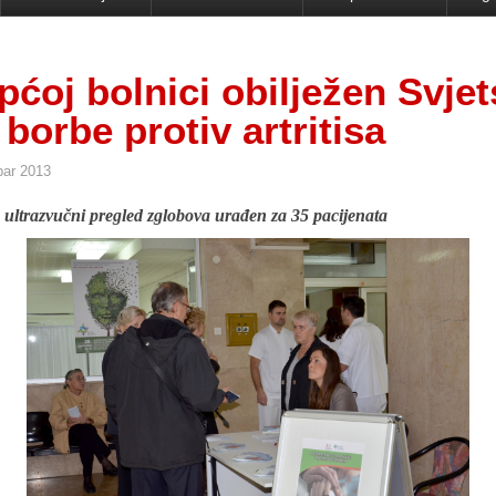
pćoj bolnici obilježen Svjet
borbe protiv artritisa
bar 2013
 ultrazvučni pregled zglobova urađen za 35 pacijenata