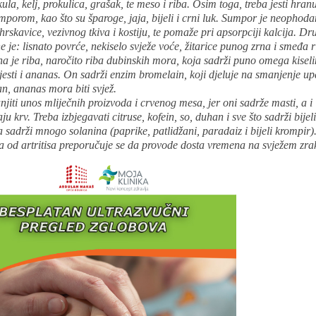
kula, kelj, prokulica, grašak, te meso i riba. Osim toga, treba jesti hranu
porom, kao što su šparoge, jaja, bijeli i crni luk. Sumpor je neophoda
hrskavice, vezivnog tkiva i kostiju, te pomaže pri apsorpciji kalcija. D
e je: lisnato povrće, nekiselo svježe voće, žitarice punog zrna i smeđa r
a je riba, naročito riba dubinskih mora, koja sadrži puno omega kisel
 jesti i ananas. On sadrži enzim bromelain, koji djeluje na smanjenje up
an, ananas mora biti svjež.
jiti unos mliječnih proizvoda i crvenog mesa, jer oni sadrže masti, a i
ju krv. Treba izbjegavati citruse, kofein, so, duhan i sve što sadrži bijeli
 sadrži mnogo solanina (paprike, patlidžani, paradaiz i bijeli krompir)
 od artritisa preporučuje se da provode dosta vremena na svježem zra