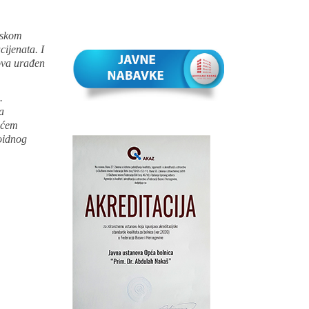
rskom
ijenata. I
bova urađen
.
a
jećem
toidnog