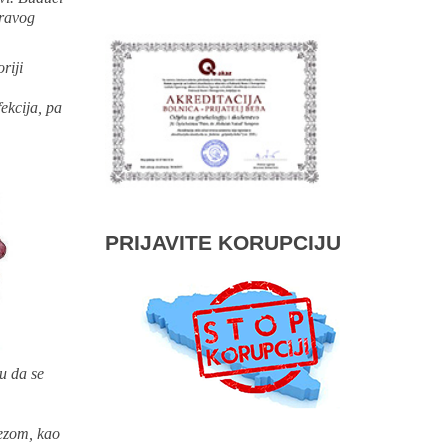
pravog
riji
ekcija, pa
PRIJAVITE KORUPCIJU
u da se
jezom, kao