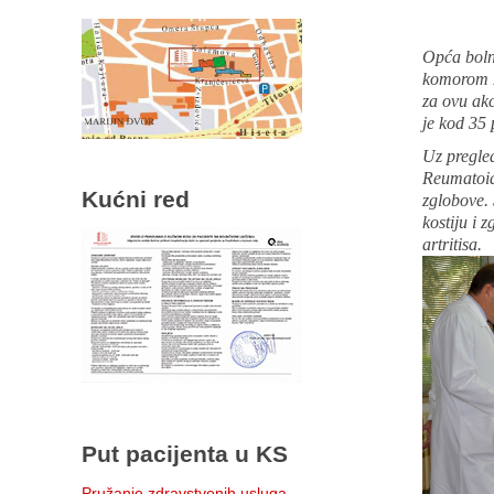
Opća boln
komorom Ka
za ovu akc
je kod 35 
Uz pregled
Reumatoidn
Kućni red
zglobove. 
kostiju i 
artritisa.
Put pacijenta u KS
Pružanje zdravstvenih usluga