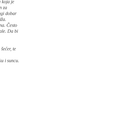
 koja je
n za
rugi dobar
iža.
ina. Često
ale. Da bi
 šećer, te
.
ku i suncu.