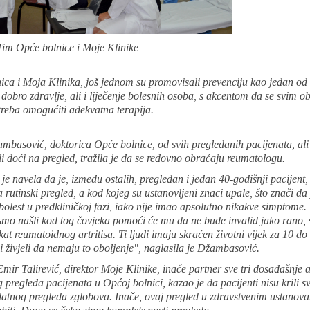
e bolnice i Moje Klinike
ca i Moja Klinika, još jednom su promovisali prevenciju kao jedan od 
 dobro zdravlje, ali i liječenje bolesnih osoba, s akcentom da se svim o
reba omogućiti adekvatna terapija.
ambasović, doktorica Opće bolnice,
od svih pregledanih pacijenata, ali 
li doći na pregled, tražila je da se redovno obraćaju reumatologu.
je navela da je, između ostalih, pregledan i jedan 40-godišnji pacijent, 
a rutinski pregled, a kod kojeg su ustanovljeni znaci upale, što znači da 
bolest u predkliničkoj fazi, iako nije imao apsolutno nikakve simptome.
mo našli kod tog čovjeka pomoći će mu da ne bude invalid jako rano, š
ekat reumatoidnog artritisa. Ti ljudi imaju skraćen životni vijek za 10 d
i živjeli da nemaju to oboljenje", naglasila je Džambasović.
Emir Talirević, direktor Moje Klinike, inače partner sve tri dosadašnje a
 pregleda pacijenata u Općoj bolnici, kazao je da pacijenti nisu krili s
latnog pregleda zglobova. Inače, ovaj pregled u zdravstvenim ustano