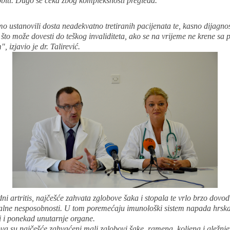
obiti. Dugo se čeka zbog kompleksnosti pregleda.
 ustanovili dosta neadekvatno tretiranih pacijenata te, kasno dijagnos
 što može dovesti do teškog invaliditeta, ako se na vrijeme ne krene sa
, izjavio je dr. Talirević.
i artritis, najčešće zahvata zglobove šaka i stopala te vrlo brzo dovo
nalne nesposobnosti. U tom poremećaju imunološki sistem napada hrsk
ti i ponekad unutarnje organe.
a su najčešće zahvaćeni mali zglobovi šake, ramena, koljena i gležnje