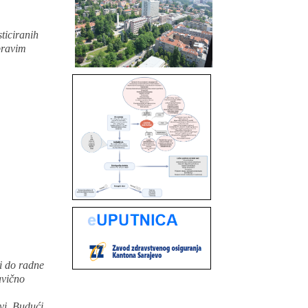
ticiranih
 pravim
di do radne
avično
vi. Budući