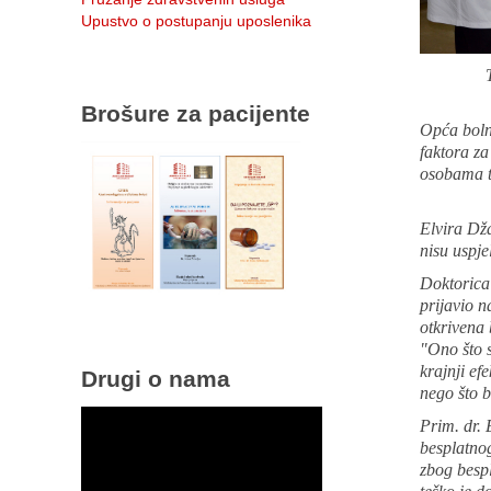
Upustvo o postupanju uposlenika
Tim Opć
Brošure za pacijente
Opća bolni
faktora za
osobama t
Elvira Dž
nisu uspje
Doktorica 
prijavio n
otkrivena 
"Ono što s
krajnji ef
Drugi o nama
nego što b
Prim. dr. 
besplatnog
zbog besp