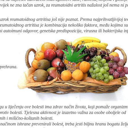
uvijek ne zna tačan uzrok, za reumatoidni artritis nažalost još nema ni 
zrok reumatoidnog artritisa još nije poznat. Prema najprihvatljivijoj teo
eumatoidnog artritisa je kombinacija nekoliko faktora, među kojima su
 autoimuni odgovor, genetska predispozicija, virusna ili bakterijska inf
 prehrana.
u u liječenju ove bolesti ima zdrav način života, koji pomaže organizm
rotiv bolesti. Tjelesna aktivnost je izuzetno važna za osobe oboljele od
ih i mišićno-koštanih bolesti.
ačinom ishrane prevenirali bolest, treba jesti biljnu hranu bogatu žel