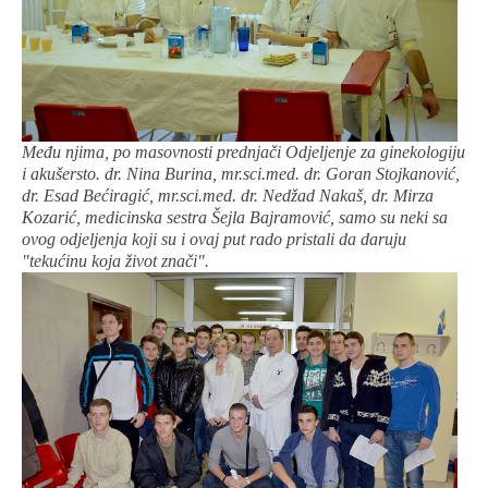
Među njima, po masovnosti prednjači Odjeljenje za ginekologiju
i akušersto. dr. Nina Burina, mr.sci.med. dr. Goran Stojkanović,
dr. Esad Bećiragić, mr.sci.med. dr. Nedžad Nakaš, dr. Mirza
Kozarić, medicinska sestra Šejla Bajramović, samo su neki sa
ovog odjeljenja koji su i ovaj put rado pristali da daruju
"tekućinu koja život znači".