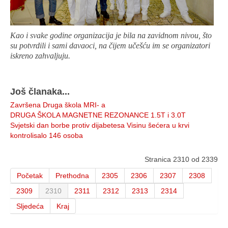
Kao i svake godine organizacija je bila na zavidnom nivou, što
su potvrdili i sami davaoci, na čijem učešću im se organizatori
iskreno zahvaljuju.
Još članaka...
Završena Druga škola MRI- a
DRUGA ŠKOLA MAGNETNE REZONANCE 1.5T i 3.0T
Svjetski dan borbe protiv dijabetesa Visinu šećera u krvi
kontrolisalo 146 osoba
Stranica 2310 od 2339
Početak
Prethodna
2305
2306
2307
2308
2309
2310
2311
2312
2313
2314
Sljedeća
Kraj