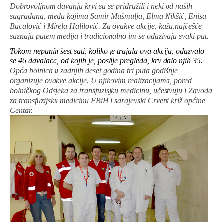
Dobrovoljnom davanju krvi su se pridružili i neki od naših
sugrađana, među kojima Samir Mušmulja, Elma Nikšić, Enisa
Bucalović i Mirela Halilović. Za ovakve akcije, kažu,najčešće
saznaju putem medija i tradicionalno im se odazivaju svaki put.
Tokom nepunih šest sati, koliko je trajala ova akcija, odazvalo
se 46 davalaca, od kojih je, poslije pregleda, krv dalo njih 35.
Opća bolnica u zadnjih deset godina tri puta godišnje
organizuje ovakve akcije. U njihovim realizacijama, pored
bolničkog Odsjeka za transfuzisjku medicinu, učestvuju i Zavoda
za transfuzijsku medicinu FBiH i sarajevski Crveni križ općine
Centar.