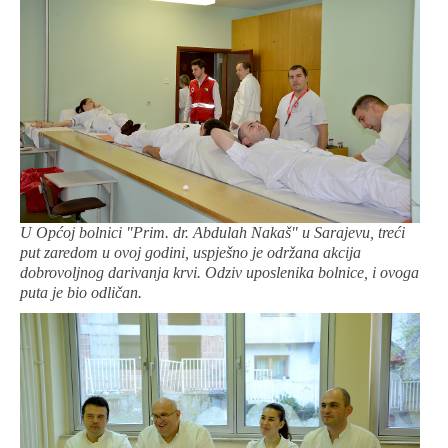
U Općoj bolnici "Prim. dr. Abdulah Nakaš" u Sarajevu, treći
put zaredom u ovoj godini, uspješno je održana akcija
dobrovoljnog darivanja krvi. Odziv uposlenika bolnice, i ovoga
puta je bio odličan.