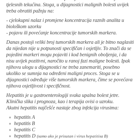
tjelesnih tekućina. Stoga, u dijagnostici malignih bolesti uvijek
treba obratiti pažnju na:
- cjelokupni nalaz i promjene koncentracija raznih analita u
biološkom uzorku
- pojavu ili povećanje koncentracije tumorskih markera.
Danas postoji veliki broj tumorskih markera ali je bitno naglasiti
da nijedan nije u potpunosti specifičan i osjetljiv. To znači da se
pojedini markeri mogu pojaviti i kod benignih oboljenja, i da
nisu uvijek pozitivni, naročito u ranoj fazi maligne bolesti. Ipak
njihovu ulogu u dijagnostici ne treba zanemariti, posebno
ukoliko se sumnja na određeni maligni proces. Stoga se u
dijagnostici određuje više tumorskih markera, čime se povećava
njihova osjetljivost i specifičnost.
Hepatitis je u gastroenterologiji svaka upalna bolest jetre.
Klinička slika i prognoza, kao i terapija ovisi o uzroku.
Akutni hepatitis najčešće nastaje zbog infekcija virusima:
hepatitis A
hepatitis B
hepatitis C
hepatitis D
(samo ako je prisutan i virus hepatitisa B)