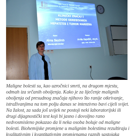
Maligne bolesti su, kao uzročnici smrti, na drugom mjestu,
odmah iza srčanih oboljenja. Kako je za liječenje malignih
oboljenja od presudnog značaja njihovo što ranije otkrivanje,
ist
raživanjima
na tom polju danas se intenzivno bavi cijeli svijet.
Na žalost, za sada još uvijek ne postoji neki laboratorijski ili
drugi dijagnostički test koji bi jasno i dovoljno rano
nedvosmisleno pokazao da li neka osoba boluje od maligne
bolesti. Biohemijske promjene u malignim bolestima rezultiraju i
kvalitativnim i kvantitativnim promjenama raznih sastojaka