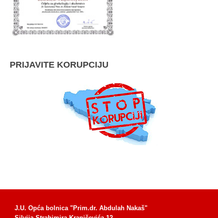
PRIJAVITE KORUPCIJU
J.U. Opća bolnica "Prim.dr. Abdulah Nakaš"
Silvija Strahimira Kranjčevića 12