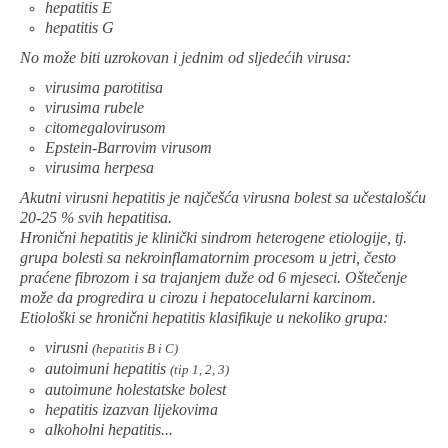
hepatitis E
hepatitis G
No može biti uzrokovan i jednim od sljedećih virusa:
virusima parotitisa
virusima rubele
citomegalovirusom
Epstein-Barrovim virusom
virusima herpesa
Akutni virusni hepatitis je najčešća virusna bolest sa učestalošću
20-25 % svih hepatitisa.
Hronični hepatitis je klinički sindrom heterogene etiologije, tj.
grupa bolesti sa nekroinflamatornim procesom u jetri, često
praćene fibrozom i sa trajanjem duže od 6 mjeseci. Oštečenje
može da progredira u cirozu i hepatocelularni karcinom.
Etiološki se hronični hepatitis klasifikuje u nekoliko grupa:
virusni
(hepatitis B i C)
autoimuni hepatitis
(tip 1, 2, 3)
autoimune holestatske bolest
hepatitis izazvan lijekovima
alkoholni hepatitis...