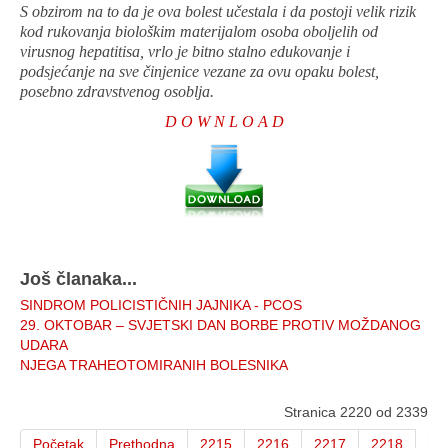
S obzirom na to da je ova bolest učestala i da postoji velik rizik
kod rukovanja biološkim materijalom osoba oboljelih od
virusnog hepatitisa, vrlo je bitno stalno edukovanje i
podsjećanje na sve činjenice vezane za ovu opaku bolest,
posebno zdravstvenog osoblja.
D O W N L O A D
Još članaka...
SINDROM POLICISTIČNIH JAJNIKA - PCOS
29. OKTOBAR – SVJETSKI DAN BORBE PROTIV MOŽDANOG
UDARA
NJEGA TRAHEOTOMIRANIH BOLESNIKA
Stranica 2220 od 2339
Početak
Prethodna
2215
2216
2217
2218