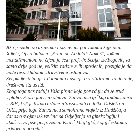
Ako je suditi po usmenim i pismenim pohvalama koje nam
šaljete, Opća bolnica „Prim. dr. Abdulah Nakaš", vođena
menadžmentom na čijem je čelu prof. dr. Sebija Izetbegović, za
samo dvije godine, velikim radom svih uposlenih, postigla je da
bude respektabilna zdravstvena ustanova.
Svi pacijenti imaju isti tretman i uslugu bez obzira na zanimanje,
društveni status itd.
Zbog toga nas raduju Vaša pisma koja potvrđuju da se trud
isplatio. Prošli put smo objavili Zahvalnicu grčkog ambasadora
u BiH, koji je hvalio usluge zdravstvenih radnika Odsjeka za
ORL, prije toga Zahvalnicu samohrane majkle iz Hadžića, a
danas o svojim iskustvima sa Odjeljenja za ginekologiju i
akušerstvo piše gosp. Selma Kadić-Maglajlić, kojoj čestitamo
prinovu u porodici.