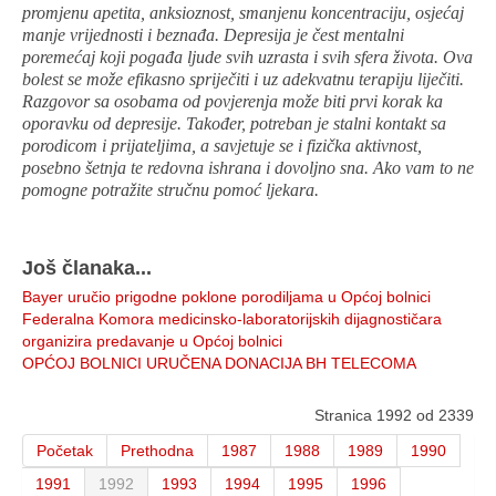
promjenu apetita, anksioznost, smanjenu koncentraciju, osjećaj
manje vrijednosti i beznađa. Depresija je čest mentalni
poremećaj koji pogađa ljude svih uzrasta i svih sfera života. Ova
bolest se može efikasno spriječiti i uz adekvatnu terapiju liječiti.
Razgovor sa osobama od povjerenja može biti prvi korak ka
oporavku od depresije. Također, potreban je stalni kontakt sa
porodicom i prijateljima, a savjetuje se i fizička aktivnost,
posebno šetnja te redovna ishrana i dovoljno sna. Ako vam to ne
pomogne potražite stručnu pomoć ljekara.
Još članaka...
Bayer uručio prigodne poklone porodiljama u Općoj bolnici
Federalna Komora medicinsko-laboratorijskih dijagnostičara
organizira predavanje u Općoj bolnici
OPĆOJ BOLNICI URUČENA DONACIJA BH TELECOMA
Stranica 1992 od 2339
Početak
Prethodna
1987
1988
1989
1990
1991
1992
1993
1994
1995
1996