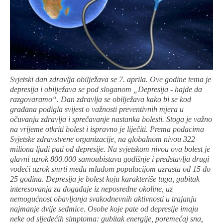
Svjetski dan zdravlja obilježava se 7. aprila. Ove godine tema je
depresija i obilježava se pod sloganom „Depresija - hajde da
razgovaramo“. Dan zdravlja se obilježava kako bi se kod
građana podigla svijest o važnosti preventivnih mjera u
očuvanju zdravlja i sprečavanje nastanka bolesti. Stoga je važno
na vrijeme otkriti bolest i ispravno je liječiti. Prema podacima
Svjetske zdravstvene organizacije, na globalnom nivou 322
miliona ljudi pati od depresije. Na svjetskom nivou ova bolest je
glavni uzrok 800.000 samoubistava godišnje i predstavlja drugi
vodeći uzrok smrti među mlađom populacijom uzrasta od 15 do
25 godina. Depresija je bolest koju karakteriše tuga, gubitak
interesovanja za događaje iz neposredne okoline, uz
nemogućnost obavljanja svakodnevnih aktivnosti u trajanju
najmanje dvije sedmice. Osobe koje pate od depresije imaju
neke od sljedećih simptoma: gubitak energije, poremećaj sna,